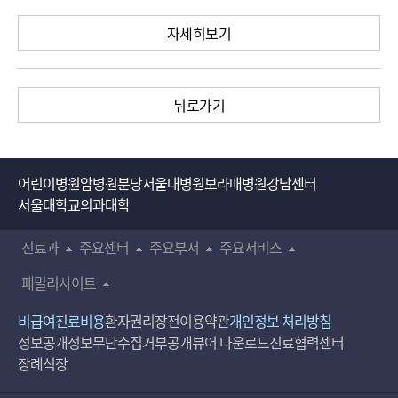
자세히보기
뒤로가기
어린이병원
암병원
분당서울대병원
보라매병원
강남센터
서울대학교의과대학
진료과
주요센터
주요부서
주요서비스
패밀리사이트
비급여진료비용
환자권리장전
이용약관
개인정보 처리방침
정보공개
정보무단수집거부공개
뷰어 다운로드
진료협력센터
장례식장