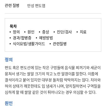
관련 질병
만성 편도염
목차
정의
원인
증상
진단/검사
치료
경과/합병증
예방방법
식이요법/생활가이드
관련질병
정의
편도 혹은 편도선에 있는 작은 구멍들에 음식물 찌꺼기와 세균이 
뭉쳐서 생기는 쌀알 크기의 작고 노란 알갱이를 말한다. 이름에 
결석이라고 붙어 있지만 대부분 돌처럼 딱딱하지는 않다. 치아와 
혀의 상태가 깨끗한데도 입 냄새가 나며, 양치질하면서 구역질을 
심하게 할 때 쌀알 같은 것이 튀어나오는 경우 의심할 수 있다.
원인