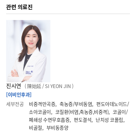
관련 의료진
진시연
( 陳始延 / SI YEON JIN )
[이비인후과]
세부전공
비중격만곡증, 축농증/부비동염, 편도아데노이드/
소아코골이, 코질환(비염,축농증,비중격), 코골이/
폐쇄성 수면무호흡증, 편도결석, 난치성 코폴립,
비골절, 부비동종양