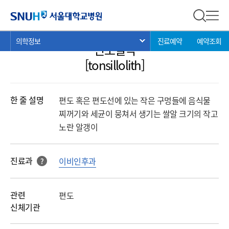
의학정보
서울대학교병원
전체 검
전체
현
>
>
>
의학정보
진료예약
예약조회
서브 메뉴 목록 열기
편도결석
재
위
[tonsillolith]
치:
한 줄 설명
편도 혹은 편도선에 있는 작은 구멍들에 음식물
찌꺼기와 세균이 뭉쳐서 생기는 쌀알 크기의 작고
노란 알갱이
진료과
이비인후과
?
해당 과를 클릭 하면진료과로 바로 연결됩니다.
관련
편도
신체기관