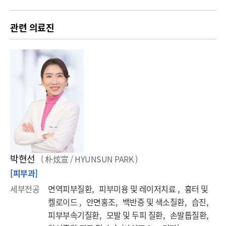
관련 의료진
박현선
( 朴炫宣 / HYUNSUN PARK )
[피부과]
세부전공
면역피부질환, 피부미용 및 레이저치료 , 흉터 및
켈로이드 , 안면홍조, 백반증 및 색소질환, 습진,
피부부속기질환, 모발 및 두피 질환, 손발톱질환,