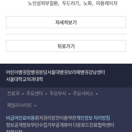
노인성피부질환, 두드러기, 노화, 미용레이저
자세히보기
뒤로가기
어린이병원
암병원
분당서울대병원
보라매병원
강남센터
서울대학교의과대학
진료과
주요센터
주요부서
주요서비스
패밀리사이트
비급여진료비용
환자권리장전
이용약관
개인정보 처리방침
정보공개
정보무단수집거부공개
뷰어 다운로드
진료협력센터
장례식장