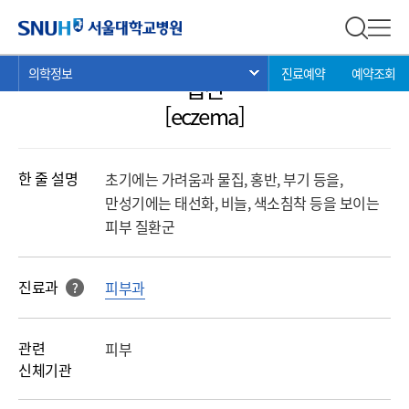
의학정보
서울대학교병원
전체 검
전체
현
>
>
>
의학정보
진료예약
예약조회
서브 메뉴 목록 열기
습진
재
위
[eczema]
치:
한 줄 설명
초기에는 가려움과 물집, 홍반, 부기 등을,
만성기에는 태선화, 비늘, 색소침착 등을 보이는
피부 질환군
진료과
피부과
?
해당 과를 클릭 하면진료과로 바로 연결됩니다.
관련
피부
신체기관