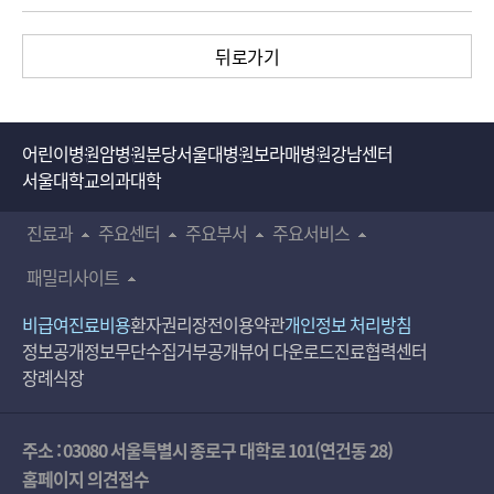
뒤로가기
어린이병원
암병원
분당서울대병원
보라매병원
강남센터
서울대학교의과대학
진료과
주요센터
주요부서
주요서비스
패밀리사이트
비급여진료비용
환자권리장전
이용약관
개인정보 처리방침
정보공개
정보무단수집거부공개
뷰어 다운로드
진료협력센터
장례식장
주소 : 03080 서울특별시 종로구 대학로 101(연건동 28)
홈페이지 의견접수