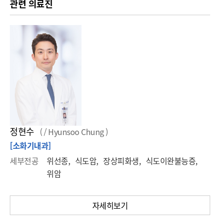
관련 의료진
정현수
( / Hyunsoo Chung )
[소화기내과]
세부전공
위선종, 식도암, 장상피화생, 식도이완불능증,
위암
자세히보기