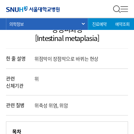
의학정보
서울대학교병원
전체 검
전체
현
>
>
>
의학정보
진료예약
예약조회
서브 메뉴 목록 열기
장상피화생
재
위
[Intestinal metaplasia]
치:
한 줄 설명
위점막이 장점막으로 바뀌는 현상
관련
위
신체기관
관련 질병
위축성 위염, 위암
목차