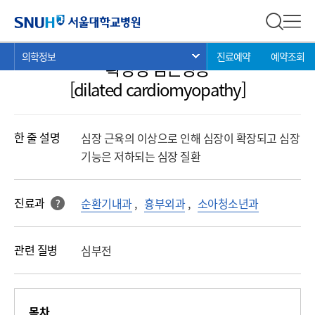
의학정보
서울대학교병원
전체 검
전체
현
>
>
>
의학정보
진료예약
예약조회
서브 메뉴 목록 열기
확장성 심근병증
재
위
[dilated cardiomyopathy]
치:
한 줄 설명
심장 근육의 이상으로 인해 심장이 확장되고 심장
기능은 저하되는 심장 질환
진료과
순환기내과
,
흉부외과
,
소아청소년과
?
해당 과를 클릭 하면진료과로 바로 연결됩니다.
관련 질병
심부전
목차