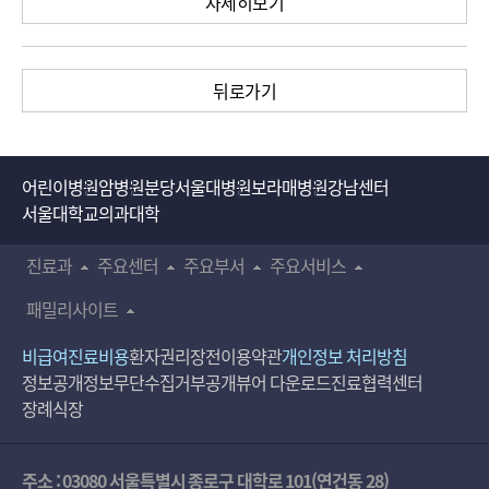
자세히보기
뒤로가기
어린이병원
암병원
분당서울대병원
보라매병원
강남센터
서울대학교의과대학
진료과
주요센터
주요부서
주요서비스
패밀리사이트
비급여진료비용
환자권리장전
이용약관
개인정보 처리방침
정보공개
정보무단수집거부공개
뷰어 다운로드
진료협력센터
장례식장
주소 : 03080 서울특별시 종로구 대학로 101(연건동 28)