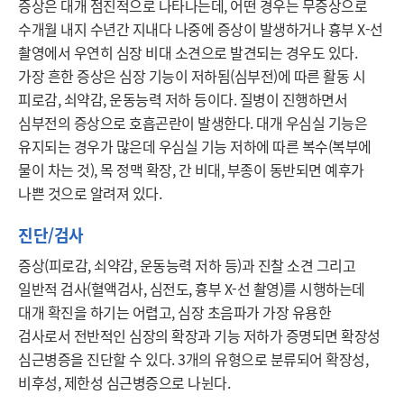
증상은 대개 점진적으로 나타나는데, 어떤 경우는 무증상으로 
수개월 내지 수년간 지내다 나중에 증상이 발생하거나 흉부 X-선 
촬영에서 우연히 심장 비대 소견으로 발견되는 경우도 있다. 
가장 흔한 증상은 심장 기능이 저하됨(심부전)에 따른 활동 시 
피로감, 쇠약감, 운동능력 저하 등이다. 질병이 진행하면서 
심부전의 증상으로 호흡곤란이 발생한다. 대개 우심실 기능은 
유지되는 경우가 많은데 우심실 기능 저하에 따른 복수(복부에 
물이 차는 것), 목 정맥 확장, 간 비대, 부종이 동반되면 예후가 
나쁜 것으로 알려져 있다. 
진단/검사
증상(피로감, 쇠약감, 운동능력 저하 등)과 진찰 소견 그리고 
일반적 검사(혈액검사, 심전도, 흉부 X-선 촬영)를 시행하는데 
대개 확진을 하기는 어렵고, 심장 초음파가 가장 유용한 
검사로서 전반적인 심장의 확장과 기능 저하가 증명되면 확장성 
심근병증을 진단할 수 있다. 3개의 유형으로 분류되어 확장성, 
비후성, 제한성 심근병증으로 나뉜다. 
