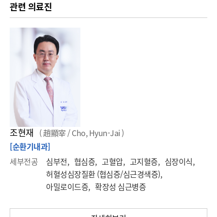
관련 의료진
조현재
( 趙顯宰 / Cho, Hyun-Jai )
[순환기내과]
세부전공
심부전, 협심증, 고혈압, 고지혈증, 심장이식,
허혈성심장질환 (협심증/심근경색증),
아밀로이드증, 확장성 심근병증