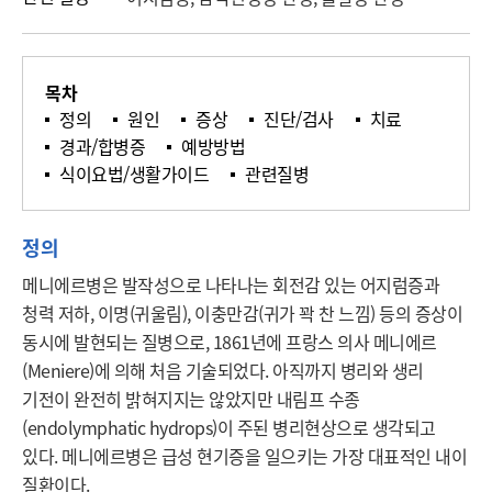
목차
정의
원인
증상
진단/검사
치료
경과/합병증
예방방법
식이요법/생활가이드
관련질병
정의
메니에르병은 발작성으로 나타나는 회전감 있는 어지럼증과 
청력 저하, 이명(귀울림), 이충만감(귀가 꽉 찬 느낌) 등의 증상이 
동시에 발현되는 질병으로, 1861년에 프랑스 의사 메니에르
(Meniere)에 의해 처음 기술되었다. 아직까지 병리와 생리 
기전이 완전히 밝혀지지는 않았지만 내림프 수종
(endolymphatic hydrops)이 주된 병리현상으로 생각되고 
있다. 메니에르병은 급성 현기증을 일으키는 가장 대표적인 내이 
질환이다.