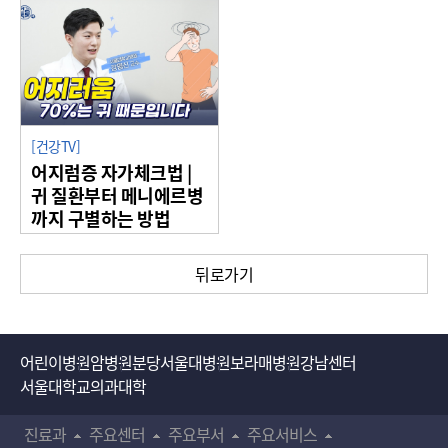
[건강TV]
어지럼증 자가체크법 |
귀 질환부터 메니에르병
까지 구별하는 방법
뒤로가기
어린이병원
암병원
분당서울대병원
보라매병원
강남센터
서울대학교의과대학
진료과
주요센터
주요부서
주요서비스