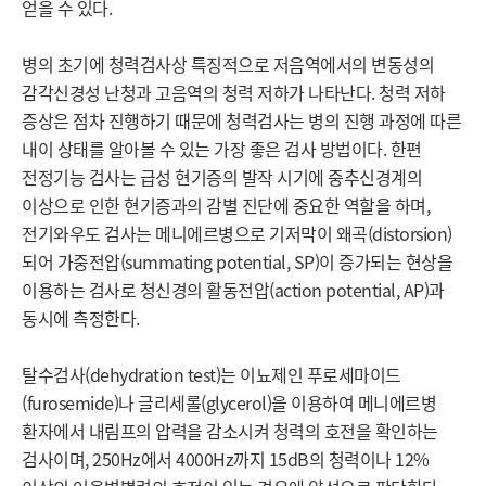
얻을 수 있다.

병의 초기에 청력검사상 특징적으로 저음역에서의 변동성의 
감각신경성 난청과 고음역의 청력 저하가 나타난다. 청력 저하 
증상은 점차 진행하기 때문에 청력검사는 병의 진행 과정에 따른 
내이 상태를 알아볼 수 있는 가장 좋은 검사 방법이다. 한편 
전정기능 검사는 급성 현기증의 발작 시기에 중추신경계의 
이상으로 인한 현기증과의 감별 진단에 중요한 역할을 하며, 
전기와우도 검사는 메니에르병으로 기저막이 왜곡(distorsion)
되어 가중전압(summating potential, SP)이 증가되는 현상을 
이용하는 검사로 청신경의 활동전압(action potential, AP)과 
동시에 측정한다.

탈수검사(dehydration test)는 이뇨제인 푸로세마이드
(furosemide)나 글리세롤(glycerol)을 이용하여 메니에르병 
환자에서 내림프의 압력을 감소시켜 청력의 호전을 확인하는 
검사이며, 250Hz에서 4000Hz까지 15dB의 청력이나 12% 