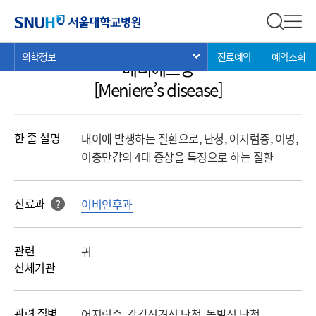
의학정보
서울대학교병원
전체 검
전체
현
>
>
>
의학정보
진료예약
예약조회
서브 메뉴 목록 열기
메니에르병
재
위
[Meniere’s disease]
치:
한 줄 설명
내이에 발생하는 질환으로, 난청, 어지럼증, 이명,
이충만감의 4대 증상을 특징으로 하는 질환
진료과
이비인후과
?
해당 과를 클릭 하면진료과로 바로 연결됩니다.
관련
귀
신체기관
관련 질병
어지럼증, 감각신경성 난청, 돌발성 난청