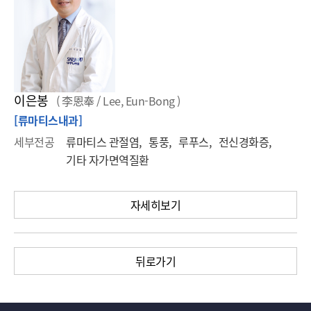
이은봉
( 李恩奉 / Lee, Eun-Bong )
[류마티스내과]
세부전공
류마티스 관절염, 통풍, 루푸스, 전신경화증,
기타 자가면역질환
자세히보기
뒤로가기