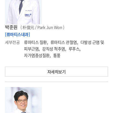
박준원
( 朴俊元 / Park Jun Won )
[류마티스내과]
세부전공
류마티스 질환, 류마티스 관절염, 다발성 근염 및
피부근염, 강직성 척추염, 루푸스,
자가염증성질환, 통풍
자세히보기