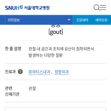
의학정보
서울대학교병원
전체 검
전체
현
>
>
>
의학정보
진료예약
예약조회
서브 메뉴 목록 열기
통풍
재
위
[gout]
치:
한 줄 설명
관절 내 공간과 조직에 요산이 침착되면서
발생하는 다양한 질환
진료과
류마티스내과
,
정형외과
?
해당 과를 클릭 하면진료과로 바로 연결됩니다.
관련
관절
신체기관