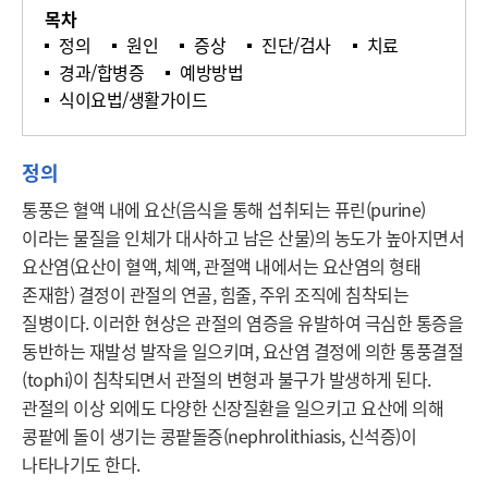
목차
정의
원인
증상
진단/검사
치료
경과/합병증
예방방법
식이요법/생활가이드
정의
통풍은 혈액 내에 요산(음식을 통해 섭취되는 퓨린(purine)
이라는 물질을 인체가 대사하고 남은 산물)의 농도가 높아지면서 
요산염(요산이 혈액, 체액, 관절액 내에서는 요산염의 형태 
존재함) 결정이 관절의 연골, 힘줄, 주위 조직에 침착되는 
질병이다. 이러한 현상은 관절의 염증을 유발하여 극심한 통증을 
동반하는 재발성 발작을 일으키며, 요산염 결정에 의한 통풍결절
(tophi)이 침착되면서 관절의 변형과 불구가 발생하게 된다. 
관절의 이상 외에도 다양한 신장질환을 일으키고 요산에 의해 
콩팥에 돌이 생기는 콩팥돌증(nephrolithiasis, 신석증)이 
나타나기도 한다.