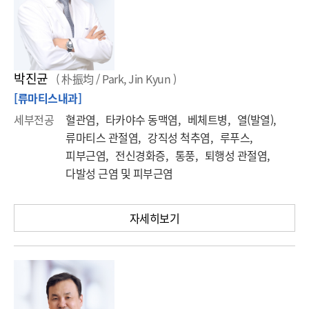
박진균
( 朴振均 / Park, Jin Kyun )
[류마티스내과]
세부전공
혈관염, 타카야수 동맥염, 베체트병, 열(발열),
류마티스 관절염, 강직성 척추염, 루푸스,
피부근염, 전신경화증, 통풍, 퇴행성 관절염,
다발성 근염 및 피부근염
자세히보기