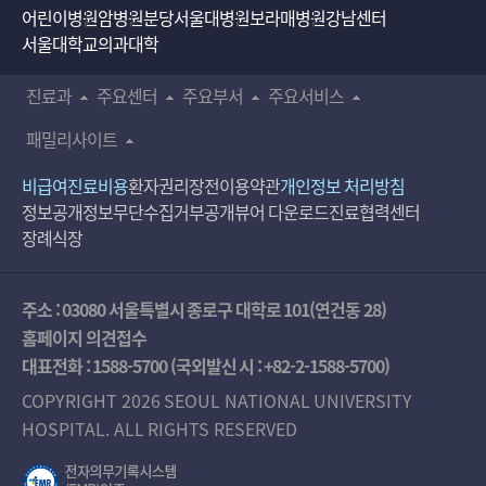
어린이병원
암병원
분당서울대병원
보라매병원
강남센터
서울대학교의과대학
진료과
주요센터
주요부서
주요서비스
패밀리사이트
비급여진료비용
환자권리장전
이용약관
개인정보 처리방침
정보공개
정보무단수집거부공개
뷰어 다운로드
진료협력센터
장례식장
주소 : 03080 서울특별시 종로구 대학로 101(연건동 28)
홈페이지 의견접수
대표전화 :
1588-5700
(국외발신 시 :
+82-2-1588-5700
)
COPYRIGHT 2026 SEOUL NATIONAL UNIVERSITY
HOSPITAL. ALL RIGHTS RESERVED