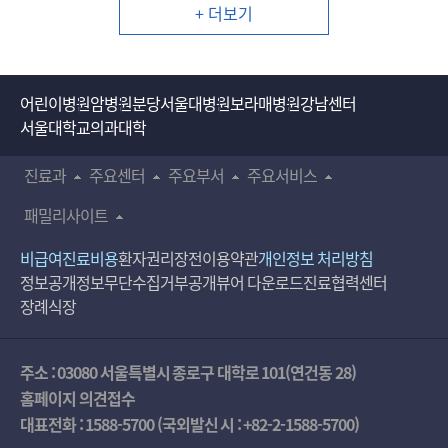
+ 더보기
어린이병원
암병원
분당서울대병원
보라매병원
강남센터
서울대학교의과대학
진료과
주요센터
주요부서
주요서비스
패밀리사이트
비급여진료비용
환자권리장전
이용약관
개인정보 처리방침
정보공개
정보무단수집거부공개
뷰어 다운로드
진료협력센터
장례식장
주소 : 03080 서울특별시 종로구 대학로 101(연건동 28)
홈페이지 의견접수
대표전화 :
1588-5700
(국외발신 시 :
+82-2-1588-5700
)