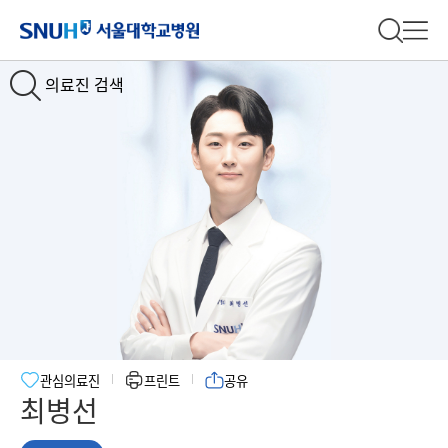
서울대학교병원
전체 검
전체
의료진 검색
관심의료진
프린트
공유
최병선