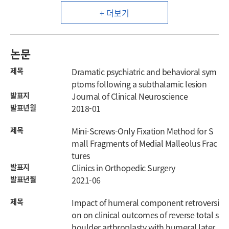
+ 더보기
논문
제목
Dramatic psychiatric and behavioral sym
ptoms following a subthalamic lesion
발표지
Journal of Clinical Neuroscience
발표년월
2018-01
제목
Mini-Screws-Only Fixation Method for S
mall Fragments of Medial Malleolus Frac
tures
발표지
Clinics in Orthopedic Surgery
발표년월
2021-06
제목
Impact of humeral component retroversi
on on clinical outcomes of reverse total s
houlder arthroplasty with humeral later