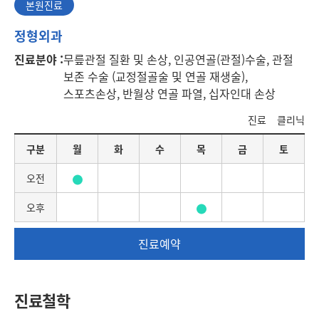
본원진료
본
정형외과
원
진료분야 :
무릎관절 질환 및 손상, 인공연골(관절)수술, 관절
진
보존 수술 (교정절골술 및 연골 재생술),
료
스포츠손상, 반월상 연골 파열, 십자인대 손상
진료
클리닉
요
구분
월
화
수
목
금
토
일
별
오전
진
료
오후
일
정
진료예약
진료철학