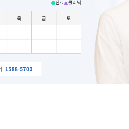
진료
클리닉
목
금
토
터
1588-5700