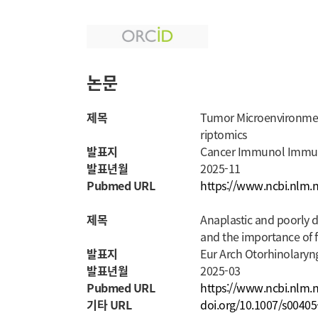
논문
제목
Tumor Microenvironment 
riptomics
발표지
Cancer Immunol Immu
발표년월
2025-11
Pubmed URL
https://www.ncbi.nlm.
제목
Anaplastic and poorly di
and the importance of 
발표지
Eur Arch Otorhinolaryn
발표년월
2025-03
Pubmed URL
https://www.ncbi.nlm.
기타 URL
doi.org/10.1007/s0040