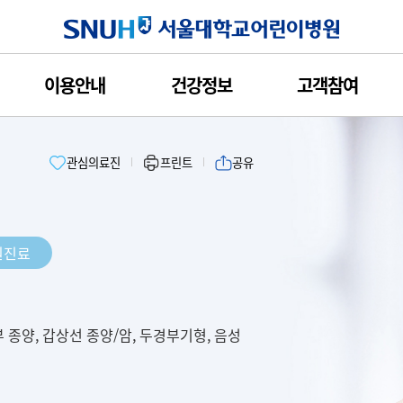
서울대학교
이용안내
건강정보
고객참여
관심의료진
프린트
공유
원진료
 종양, 갑상선 종양/암, 두경부기형, 음성