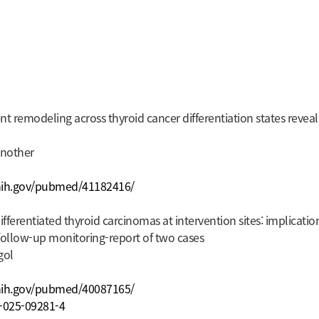
remodeling across thyroid cancer differentiation states reveale
nother
nih.gov/pubmed/41182416/
fferentiated thyroid carcinomas at intervention sites: implicatio
follow-up monitoring-report of two cases
gol
nih.gov/pubmed/40087165/
5-025-09281-4