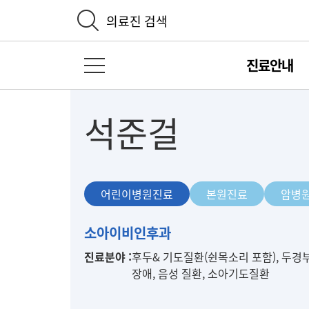
의료진 검색
진료안내
전체 메뉴 열기
석준걸
어린이병원진료
본원진료
암병
어
소아이비인후과
린
진료분야 :
후두& 기도질환(쉰목소리 포함), 두경부
이
장애, 음성 질환, 소아기도질환
병
원