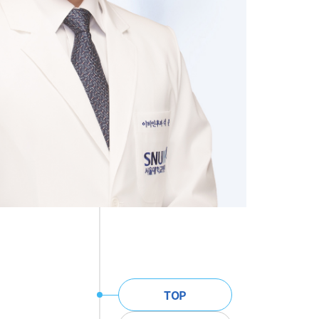
주
TOP
메