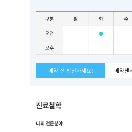
진
료
요
구분
월
화
수
일
별
오전
진
료
오후
일
정
예약 전 확인하세요!
예약센
진료철학
나의 전문분야