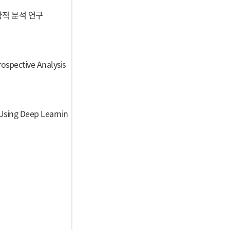
향적 분석 연구
ospective Analysis
 Using Deep Learnin