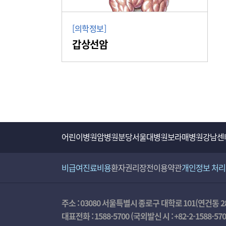
[의학정보]
갑상선암
어린이병원
암병원
분당서울대병원
보라매병원
강남센
비급여진료비용
환자권리장전
이용약관
개인정보 처
주소 : 03080 서울특별시 종로구 대학로 101(연건동 2
대표전화 :
1588-5700
(국외발신 시 :
+82-2-1588-57