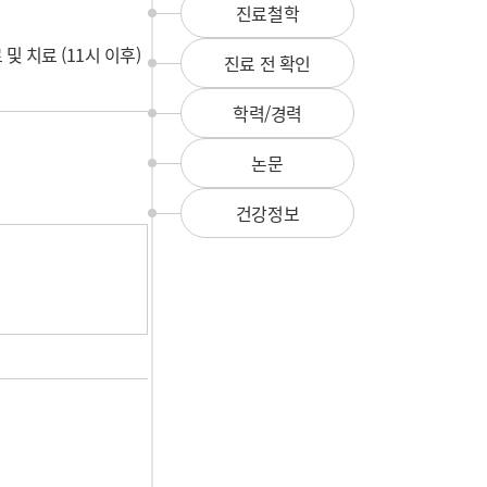
뉴
진료철학
및 치료 (11시 이후)
진료 전 확인
학력/경력
논문
건강정보