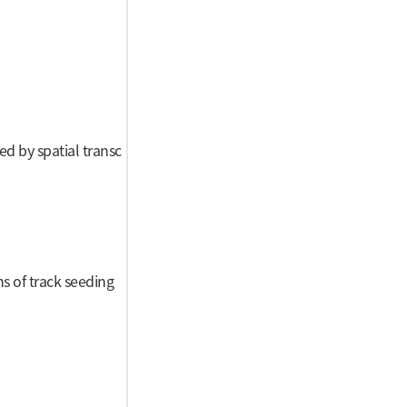
d by spatial transc
ns of track seeding