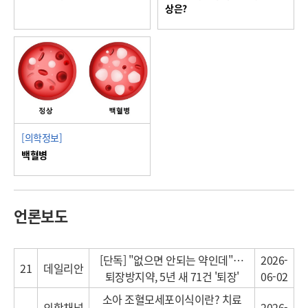
상은?
[의학정보]
백혈병
언론보도
[단독] "없으면 안되는 약인데"…
2026-
21
데일리안
퇴장방지약, 5년 새 71건 '퇴장'
06-02
소아 조혈모세포이식이란? 치료
의학채널
2026-