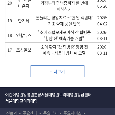
20
과정부터 합병증까지 한 번에
비온뒤
05-20
이해하기
흔들리는 항암치료…‘한 알 백원대’
2026-
19
한겨레
기초 약제 품절 반복
04-02
"소아 조혈모세포이식 간 합병증
2026-
18
연합뉴스
'항암 전' 예측기술 개발"
03-11
소아 환자 ‘간 합병증’ 항암 전
2026-
17
조선일보
예측…서울대병원 AI 모델
03-11
+ 더보기
어린이병원
암병원
분당서울대병원
보라매병원
강남센터
서울대학교의과대학
진료과
주요센터
주요부서
주요서비스