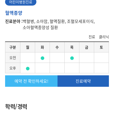
어린이병원진료
어
혈액종양
린
진료분야 :
백혈병, 소아암, 혈액질환, 조혈모세포이식,
이
소아혈액종양성 질환
병
원
진료
클리닉
진
료
요
구분
월
화
수
목
금
토
일
별
오전
진
료
오후
일
정
예약 전 확인하세요!
진료예약
학력/경력