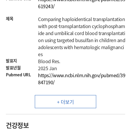
619243/
제목
Comparing haploidentical transplantation
with post-transplantation cyclophospham
ide and umbilical cord blood transplantati
on using targeted busulfan in children and
adolescents with hematologic malignanci
es
발표지
Blood Res.
발표년월
2025 Jan
Pubmed URL
https://www.ncbi.nlm.nih.gov/pubmed/39
847190/
+ 더보기
건강정보