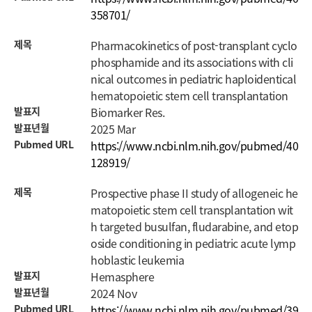
358701/
제목
Pharmacokinetics of post-transplant cyclo
phosphamide and its associations with cli
nical outcomes in pediatric haploidentical
hematopoietic stem cell transplantation
발표지
Biomarker Res.
발표년월
2025 Mar
Pubmed URL
https://www.ncbi.nlm.nih.gov/pubmed/40
128919/
제목
Prospective phase II study of allogeneic he
matopoietic stem cell transplantation wit
h targeted busulfan, fludarabine, and etop
oside conditioning in pediatric acute lymp
hoblastic leukemia
발표지
Hemasphere
발표년월
2024 Nov
Pubmed URL
https://www.ncbi.nlm.nih.gov/pubmed/39