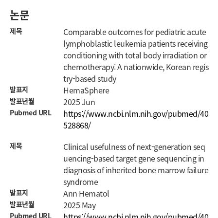
논문
제목
Comparable outcomes for pediatric acute
lymphoblastic leukemia patients receiving
conditioning with total body irradiation or
chemotherapy: A nationwide, Korean regis
try-based study
발표지
HemaSphere
발표년월
2025 Jun
Pubmed URL
https://www.ncbi.nlm.nih.gov/pubmed/40
528868/
제목
Clinical usefulness of next-generation seq
uencing-based target gene sequencing in
diagnosis of inherited bone marrow failure
syndrome
발표지
Ann Hematol
발표년월
2025 May
Pubmed URL
https://www.ncbi.nlm.nih.gov/pubmed/40