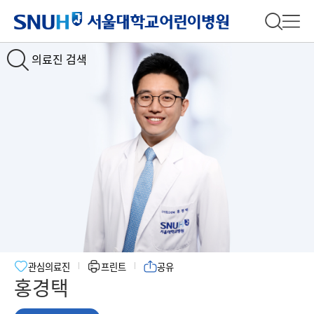
서울대학교어린이병원
전체 검
전체
의료진 검색
관심의료진
프린트
공유
홍경택