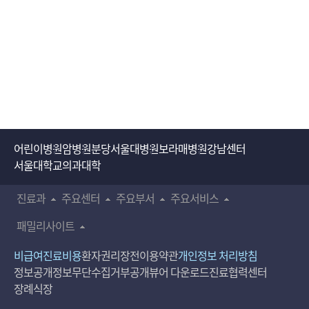
어린이병원
암병원
분당서울대병원
보라매병원
강남센터
서울대학교의과대학
진료과
주요센터
주요부서
주요서비스
패밀리사이트
비급여진료비용
환자권리장전
이용약관
개인정보 처리방침
정보공개
정보무단수집거부공개
뷰어 다운로드
진료협력센터
장례식장