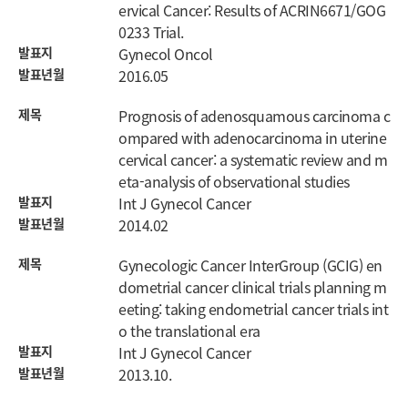
ervical Cancer: Results of ACRIN6671/GOG
0233 Trial.
발표지
Gynecol Oncol
발표년월
2016.05
제목
Prognosis of adenosquamous carcinoma c
ompared with adenocarcinoma in uterine
cervical cancer: a systematic review and m
eta-analysis of observational studies
발표지
Int J Gynecol Cancer
발표년월
2014.02
제목
Gynecologic Cancer InterGroup (GCIG) en
dometrial cancer clinical trials planning m
eeting: taking endometrial cancer trials int
o the translational era
발표지
Int J Gynecol Cancer
발표년월
2013.10.