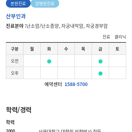
본원진료
암병원진료
본
산부인과
원
진료분야 :
난소암/난소종양, 자궁내막암, 자궁경부암
진
료
진료
클리닉
요
구분
월
화
수
목
금
토
일
별
오전
진
료
오후
일
정
예약센터
1588-5700
학력/경력
학력
2000
서울대학교 대학원 의학박사 취득