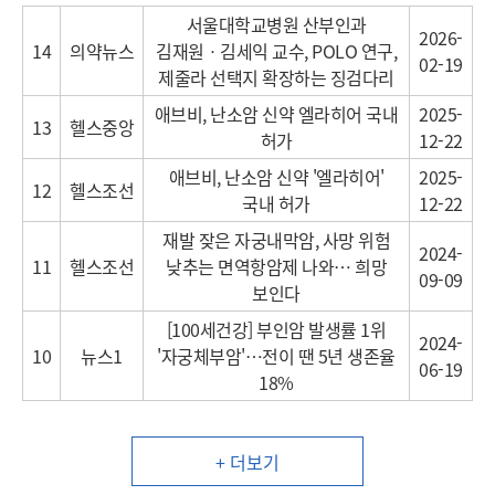
서울대학교병원 산부인과
2026-
14
의약뉴스
김재원ㆍ김세익 교수, POLO 연구,
02-19
제줄라 선택지 확장하는 징검다리
애브비, 난소암 신약 엘라히어 국내
2025-
13
헬스중앙
허가
12-22
애브비, 난소암 신약 '엘라히어'
2025-
12
헬스조선
국내 허가
12-22
재발 잦은 자궁내막암, 사망 위험
2024-
11
헬스조선
낮추는 면역항암제 나와… 희망
09-09
보인다
[100세건강] 부인암 발생률 1위
2024-
10
뉴스1
'자궁체부암'…전이 땐 5년 생존율
06-19
18%
+ 더보기