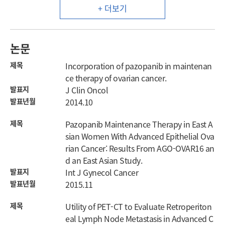
+ 더보기
논문
제목
Incorporation of pazopanib in maintenan
ce therapy of ovarian cancer.
발표지
J Clin Oncol
발표년월
2014.10
제목
Pazopanib Maintenance Therapy in East A
sian Women With Advanced Epithelial Ova
rian Cancer: Results From AGO-OVAR16 an
d an East Asian Study.
발표지
Int J Gynecol Cancer
발표년월
2015.11
제목
Utility of PET-CT to Evaluate Retroperiton
eal Lymph Node Metastasis in Advanced C