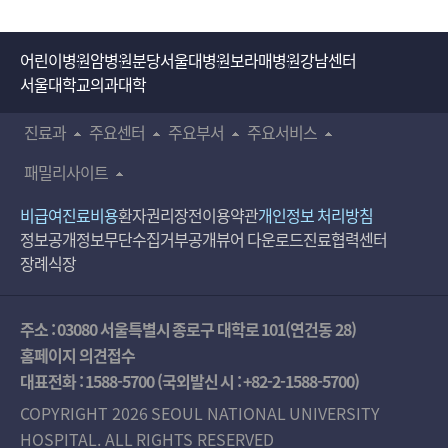
어린이병원
암병원
분당서울대병원
보라매병원
강남센터
서울대학교의과대학
진료과
주요센터
주요부서
주요서비스
패밀리사이트
비급여진료비용
환자권리장전
이용약관
개인정보 처리방침
정보공개
정보무단수집거부공개
뷰어 다운로드
진료협력센터
장례식장
주소 : 03080 서울특별시 종로구 대학로 101(연건동 28)
홈페이지 의견접수
대표전화 :
1588-5700
(국외발신 시 :
+82-2-1588-5700
)
COPYRIGHT 2026 SEOUL NATIONAL UNIVERSITY
HOSPITAL. ALL RIGHTS RESERVED