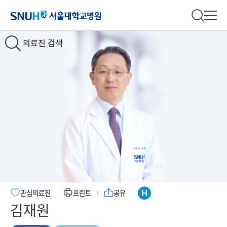
서울대학교병원
전체 검
전체
의료진 검색
Slide1
Slide2
관심의료진
프린트
공유
김재원