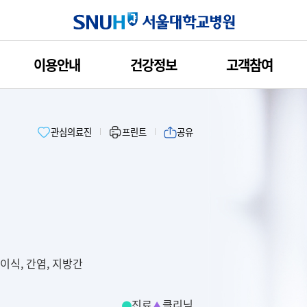
서울대학교병원
이용안내
건강정보
고객참여
관심의료진
프린트
공유
이식, 간염, 지방간
진료
클리닉