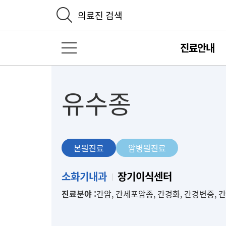
의료진 검색
진료안내
전체 메뉴 열기
유수종
본원진료
암병원진료
본
소화기내과
장기이식센터
원
진료분야 :
간암, 간세포암종, 간경화, 간경변증, 간
진
료