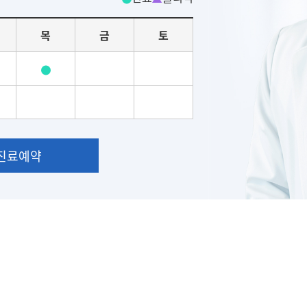
목
금
토
진료예약