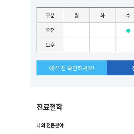
요
구분
월
화
수
일
별
오전
진
료
오후
일
정
예약 전 확인하세요!
진료철학
나의 전문분야