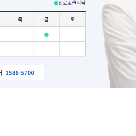
진료
클리닉
목
금
토
터
1588-5700