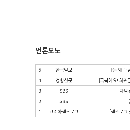
언론보도
5
한국일보
나는 왜 매
4
경향신문
[극복해요! 희귀
3
SBS
[자막
2
SBS
1
코리아헬스로그
[헬스로그 