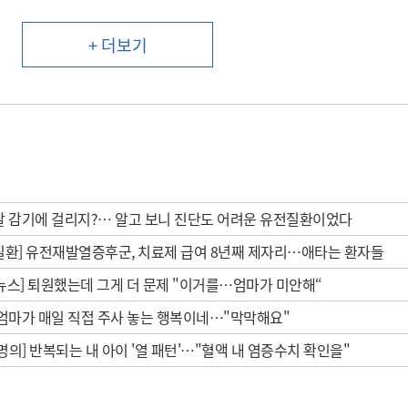
+ 더보기
달 감기에 걸리지?… 알고 보니 진단도 어려운 유전질환이었다
질환] 유전재발열증후군, 치료제 급여 8년째 제자리…애타는 환자들
뉴스] 퇴원했는데 그게 더 문제 "이거를…엄마가 미안해“
엄마가 매일 직접 주사 놓는 행복이네…"막막해요"
명의] 반복되는 내 아이 '열 패턴'…"혈액 내 염증수치 확인을"