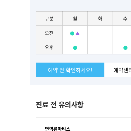
진
료
요
구분
월
화
수
일
별
오전
진
료
오후
일
정
예약 전 확인하세요!
예약센
진료 전 유의사항
면역류마티스