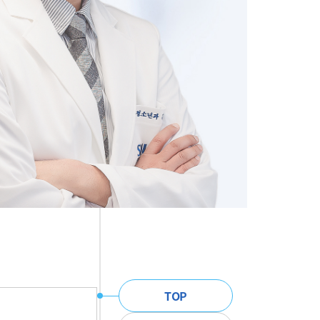
주
TOP
메