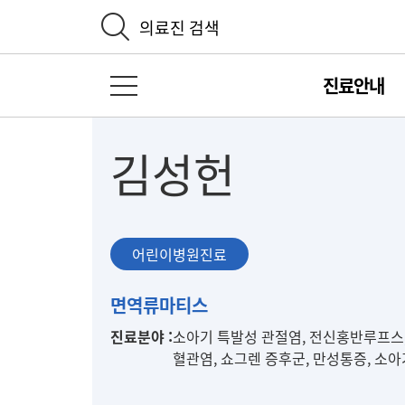
의료진 검색
진료안내
전체 메뉴 열기
김성헌
어린이병원진료
어
면역류마티스
린
진료분야 :
소아기 특발성 관절염, 전신홍반루프스,
이
혈관염, 쇼그렌 증후군, 만성통증, 소아
병
원