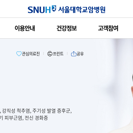
서울대학교암
이용안내
건강정보
고객참여
관심의료진
프린트
공유
 강직성 척추염, 주기성 발열 증후군,
기 피부근염, 전신 경화증