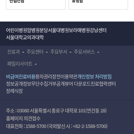
전립선암
유방암
어린이병원
암병원
분당서울대병원
보라매병원
강남센터
서울대학교의과대학
진료과
주요센터
주요부서
주요서비스
패밀리사이트
비급여진료비용
환자권리장전
이용약관
개인정보 처리방침
정보공개
정보무단수집거부공개
뷰어 다운로드
진료협력센터
장례식장
주소 : 03080 서울특별시 종로구 대학로 101(연건동 28)
홈페이지 의견접수
대표전화 :
1588-5700
(국외발신 시 :
+82-2-1588-5700
)