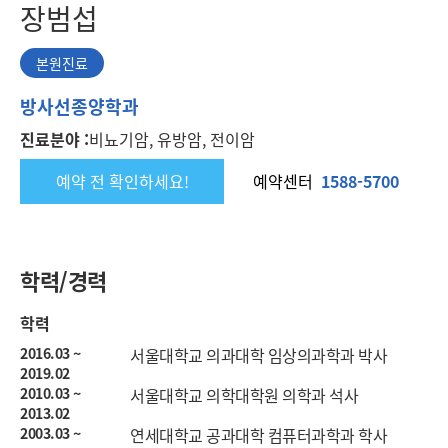
장범섭
본원진료
본
방사선종양학과
원
진료분야 :
비뇨기암, 유방암, 전이암
진
료
예약 전 확인하세요!
예약센터
1588-5700
학력/경력
학력
2016.03 ~
서울대학교 의과대학 임상의과학과 박사
2019.02
2010.03 ~
서울대학교 의학대학원 의학과 석사
2013.02
2003.03 ~
연세대학교 공과대학 컴퓨터과학과 학사