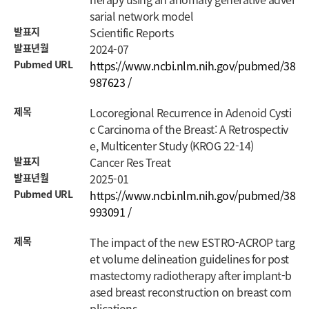
sarial network model
발표지
Scientific Reports
발표년월
2024-07
Pubmed URL
https://www.ncbi.nlm.nih.gov/pubmed/38
987623 /
제목
Locoregional Recurrence in Adenoid Cysti
c Carcinoma of the Breast: A Retrospectiv
e, Multicenter Study (KROG 22-14)
발표지
Cancer Res Treat
발표년월
2025-01
Pubmed URL
https://www.ncbi.nlm.nih.gov/pubmed/38
993091 /
제목
The impact of the new ESTRO-ACROP targ
et volume delineation guidelines for post
mastectomy radiotherapy after implant-b
ased breast reconstruction on breast com
plications