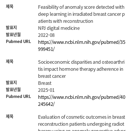
제목
Feasibility of anomaly score detected with
deep learning in irradiated breast cancer p
atients with reconstruction
발표지
NPJ digital medicine
발표년월
2022-08
Pubmed URL
https://www.ncbi.nlm.nih.gov/pubmed/35
999451/
제목
Socioeconomic disparities and osteoarthri
tis impact hormone therapy adherence in
breast cancer
발표지
Breast
발표년월
2025-01
Pubmed URL
https://www.ncbi.nlm.nih.gov/pubmed/40
245642/
제목
Evaluation of cosmetic outcomes in breast
reconstruction patients undergoing radiot
herapy using an anomaly generative adver