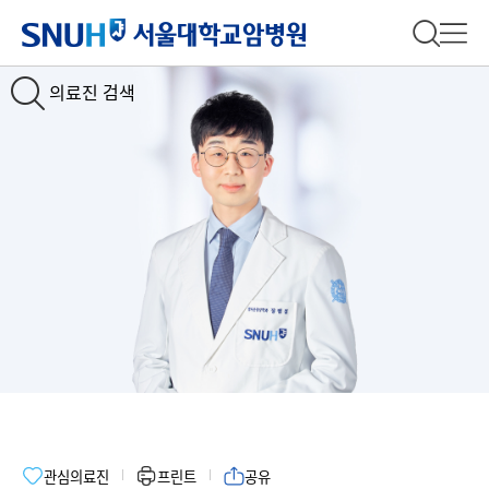
서울대학교암병원
전체 검
전체
의료진 검색
관심의료진
프린트
공유