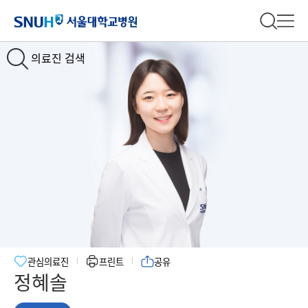
서울대학교병원
전체 검
전체
의료진 검색
관심의료진
프린트
공유
정혜솔