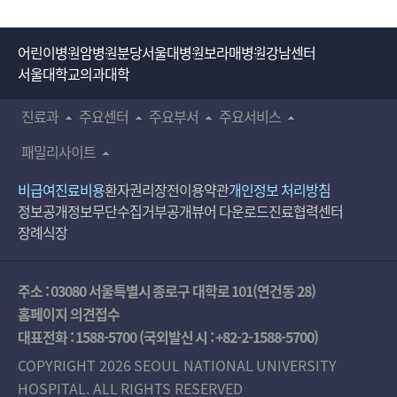
어린이병원
암병원
분당서울대병원
보라매병원
강남센터
서울대학교의과대학
진료과
주요센터
주요부서
주요서비스
패밀리사이트
비급여진료비용
환자권리장전
이용약관
개인정보 처리방침
정보공개
정보무단수집거부공개
뷰어 다운로드
진료협력센터
장례식장
주소 : 03080 서울특별시 종로구 대학로 101(연건동 28)
홈페이지 의견접수
대표전화 :
1588-5700
(국외발신 시 :
+82-2-1588-5700
)
COPYRIGHT 2026 SEOUL NATIONAL UNIVERSITY
HOSPITAL. ALL RIGHTS RESERVED