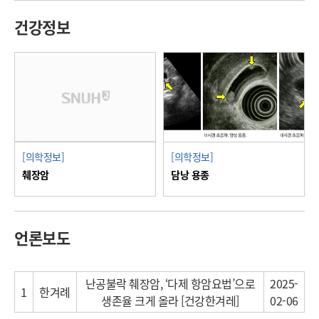
건강정보
[의학정보]
[의학정보]
췌장암
담낭 용종
언론보도
난공불락 췌장암, ‘다제 항암요법’으로
2025-
1
한겨례
생존율 크게 올라 [건강한겨레]
02-06