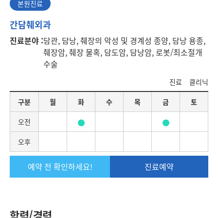
본원진료
본
간담췌외과
원
진료분야 :
담관, 담낭, 췌장의 악성 및 경계성 종양, 담낭 용종,
진
췌장암, 췌장 물혹, 담도암, 담낭암, 로봇/최소절개
료
수술
진료
클리닉
요
구분
월
화
수
목
금
토
일
별
오전
진
료
오후
일
정
예약 전 확인하세요!
진료예약
학력/경력