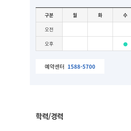
요
구분
월
화
수
일
별
오전
진
료
오후
일
정
예약센터
1588-5700
학력/경력