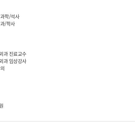
외과학/석사
과/학사
외과 진료교수
외과 임상강사
공의
원