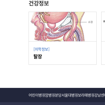
건강정보
[의학정보]
탈장
어린이병원
암병원
분당서울대병원
보라매병원
강남센