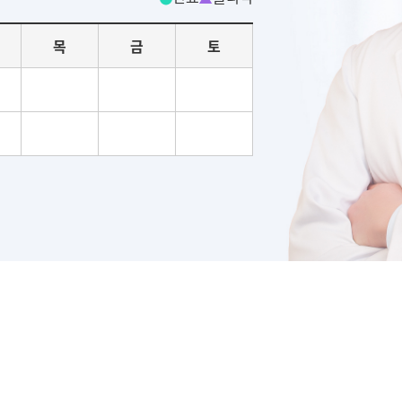
목
금
토