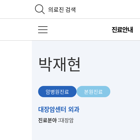
의료진 검색
진료안내
전체 메뉴 열기
박재현
암병원진료
본원진료
암
대장암센터 외과
병
진료분야 :
대장암
원
진
료