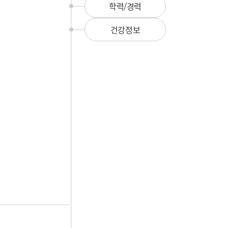
뉴
학력/경력
건강정보