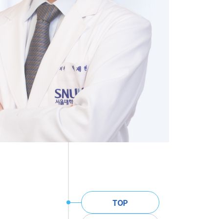
주
TOP
메