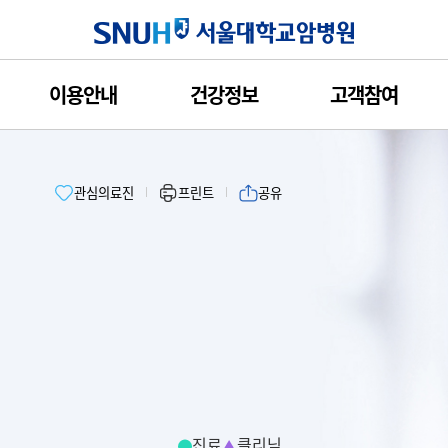
서울대학교암
이용안내
건강정보
고객참여
관심의료진
프린트
공유
진료
클리닉