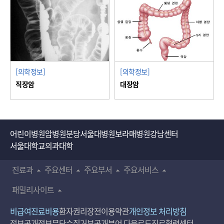
[의학정보]
[의학정보]
직장암
대장암
어린이병원
암병원
분당서울대병원
보라매병원
강남센터
서울대학교의과대학
진료과
주요센터
주요부서
주요서비스
패밀리사이트
비급여진료비용
환자권리장전
이용약관
개인정보 처리방침
정보공개
정보무단수집거부공개
뷰어 다운로드
진료협력센터