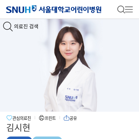
서울대학교어린이병원
전체 검
전체
의료진 검색
관심의료진
프린트
공유
김시현