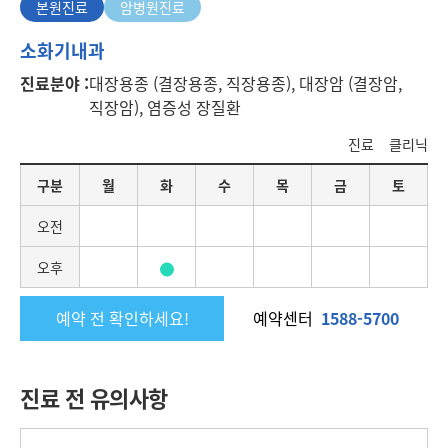
본원진료
암병원진료
본
소화기내과
원
진료분야 :
대장용종 (결장용종, 직장용종), 대장암 (결장암,
진
직장암), 염증성 장질환
료
진료
클리닉
요
구분
월
화
수
목
금
토
일
별
오전
진
료
오후
일
정
예약 전 확인하세요!
예약센터
1588-5700
진료 전 유의사항