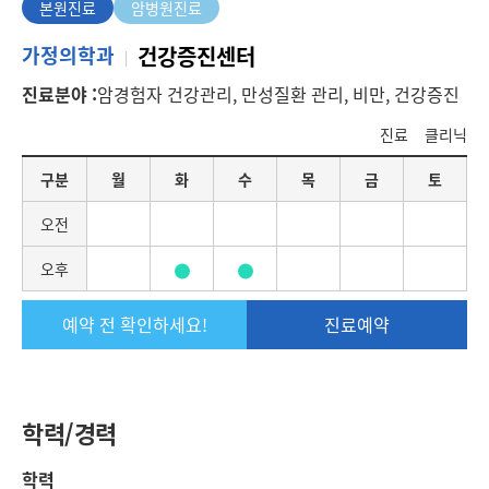
본원진료
암병원진료
본
가정의학과
건강증진센터
원
진료분야 :
암경험자 건강관리, 만성질환 관리, 비만, 건강증진
진
료
진료
클리닉
요
구분
월
화
수
목
금
토
일
별
오전
진
료
오후
일
정
예약 전 확인하세요!
진료예약
학력/경력
학력