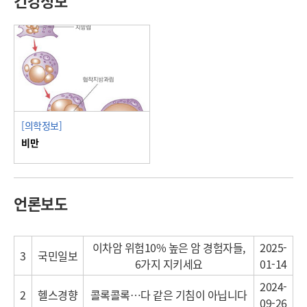
건강정보
[의학정보]
비만
언론보도
이차암 위험10% 높은 암 경험자들,
2025-
3
국민일보
6가지 지키세요
01-14
2024-
2
헬스경향
콜록콜록…다 같은 기침이 아닙니다
09-26