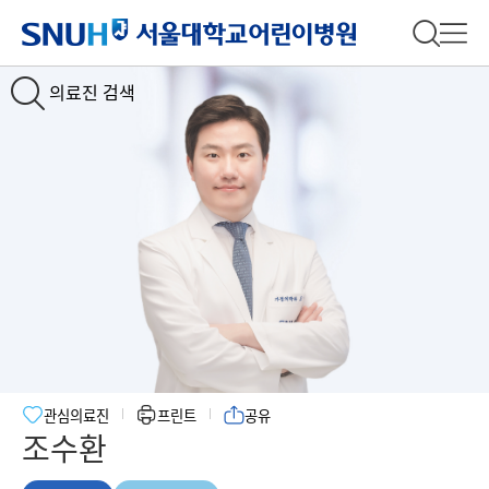
서울대학교어린이병원
전체 검
전체
의료진 검색
관심의료진
프린트
공유
조수환