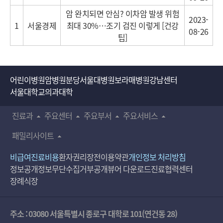
암 완치되면 안심? 이차암 발생 위험
2023-
1
서울경제
최대 30%…조기 검진 이렇게 [건강
08-26
팁]
어린이병원
암병원
분당서울대병원
보라매병원
강남센터
서울대학교의과대학
진료과
주요센터
주요부서
주요서비스
패밀리사이트
비급여진료비용
환자권리장전
이용약관
개인정보 처리방침
정보공개
정보무단수집거부공개
뷰어 다운로드
진료협력센터
장례식장
주소 : 03080 서울특별시 종로구 대학로 101(연건동 28)