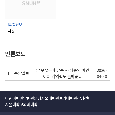
[의학정보]
사경
언론보도
암 못잖은 후유증 … 뇌종양 이긴
2026-
1
중앙일보
아이 기억력도 돌봐준다
04-30
어린이병원
암병원
분당서울대병원
보라매병원
강남센터
서울대학교의과대학