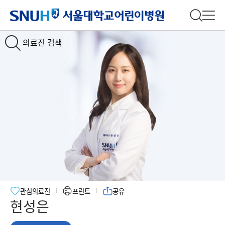
서울대학교어린이병원
전체 검
전체
의료진 검색
관심의료진
프린트
공유
현성은