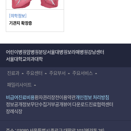
[의학정보]
기관지 확장증
어린이병원
암병원
분당서울대병원
보라매병원
강남센터
서울대학교의과대학
진료과
주요센터
주요부서
주요서비스
패밀리사이트
비급여진료비용
환자권리장전
이용약관
개인정보 처리방침
정보공개
정보무단수집거부공개
뷰어 다운로드
진료협력센터
장례식장
주소 : 03080 서울특별시 종로구 대학로 101(연건동 28)