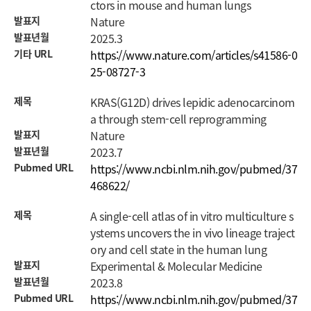
ctors in mouse and human lungs
발표지
Nature
발표년월
2025.3
기타 URL
https://www.nature.com/articles/s41586-0
25-08727-3
제목
KRAS(G12D) drives lepidic adenocarcinom
a through stem-cell reprogramming
발표지
Nature
발표년월
2023.7
Pubmed URL
https://www.ncbi.nlm.nih.gov/pubmed/37
468622/
제목
A single-cell atlas of in vitro multiculture s
ystems uncovers the in vivo lineage traject
ory and cell state in the human lung
발표지
Experimental & Molecular Medicine
발표년월
2023.8
Pubmed URL
https://www.ncbi.nlm.nih.gov/pubmed/37