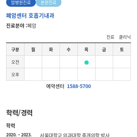
암병원진료
본원진료
암
폐암센터 호흡기내과
병
진료분야 :
폐암
원
진
진료
클리닉
료
요
구분
월
화
수
목
금
토
일
별
오전
진
료
오후
일
정
예약센터
1588-5700
학력/경력
학력
2020. ~ 2023.
서울대학교 의과대학 중개의학 박사