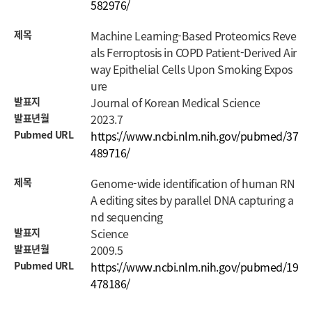
582976/
제목
Machine Learning-Based Proteomics Reve
als Ferroptosis in COPD Patient-Derived Air
way Epithelial Cells Upon Smoking Expos
ure
발표지
Journal of Korean Medical Science
발표년월
2023.7
Pubmed URL
https://www.ncbi.nlm.nih.gov/pubmed/37
489716/
제목
Genome-wide identification of human RN
A editing sites by parallel DNA capturing a
nd sequencing
발표지
Science
발표년월
2009.5
Pubmed URL
https://www.ncbi.nlm.nih.gov/pubmed/19
478186/