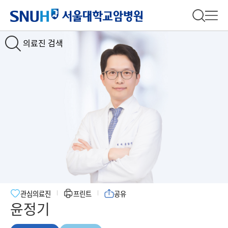
서울대학교암병원
전체 검
전체
의료진 검색
관심의료진
프린트
공유
윤정기