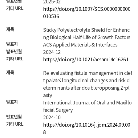
발표년월
2025-02
기타 URL
https://doi.org/10.1097/SCS.0000000000
010536
제목
Sticky Polyelectrolyte Shield for Enhanci
ng Biological Half-Life of Growth Factors
발표지
ACS Applied Materials & Interfaces
발표년월
2024-12
기타 URL
https://doi.org/10.1021/acsami.4c16261
제목
Re-evaluating fistula management in clef
t palate: longitudinal changes and risk d
eterminants after double-opposing Z-pl
asty
발표지
International Journal of Oral and Maxillo
facial Surgery
발표년월
2024-10
기타 URL
https://doi.org/10.1016/j.ijom.2024.09.00
8