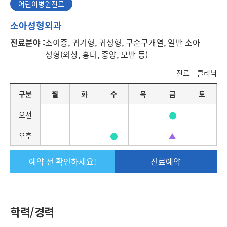
어린이병원진료
어
소아성형외과
린
진료분야 :
소이증, 귀기형, 귀성형, 구순구개열, 일반 소아
이
성형(외상, 흉터, 종양, 모반 등)
병
원
진료
클리닉
진
료
요
구분
월
화
수
목
금
토
일
별
오전
진
료
오후
일
정
예약 전 확인하세요!
진료예약
학력/경력