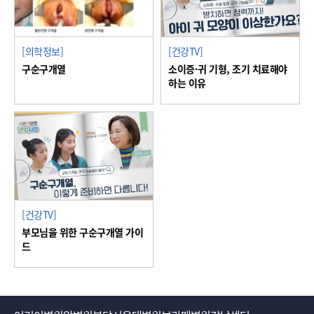
[의학정보]
[건강TV]
구순구개열
소이증·귀 기형, 조기 치료해야
하는 이유
[건강TV]
부모님을 위한 구순구개열 가이
드