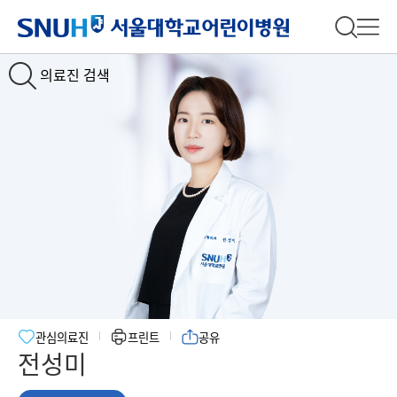
서울대학교어린이병원
전체 검
전체
의료진 검색
관심의료진
프린트
공유
전성미