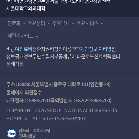
어린이병원
암병원
분당서울대병원
보라매병원
강남센터
서울대학교의과대학
진료과
주요센터
주요부서
주요서비스
패밀리사이트
비급여진료비용
환자권리장전
이용약관
개인정보 처리방침
정보공개
정보무단수집거부공개
뷰어 다운로드
진료협력센터
장례식장
주소 : 03080 서울특별시 종로구 대학로 101(연건동 28)
홈페이지 의견접수
대표전화 :
1588-5700
(국외발신 시 :
+82-2-1588-5700
)
COPYRIGHT 2026 SEOUL NATIONAL UNIVERSITY
HOSPITAL. ALL RIGHTS RESERVED