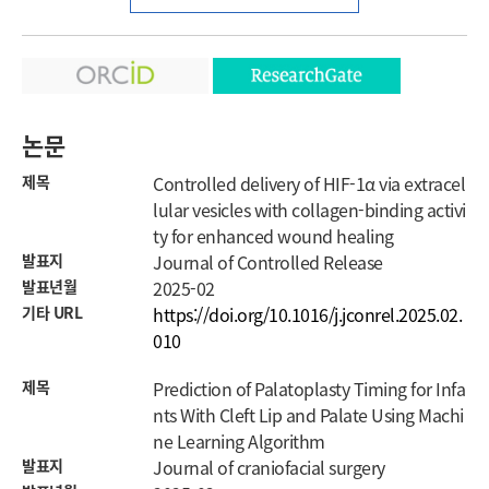
논문
제목
Controlled delivery of HIF-1α via extracel
lular vesicles with collagen-binding activi
ty for enhanced wound healing
발표지
Journal of Controlled Release
발표년월
2025-02
기타 URL
https://doi.org/10.1016/j.jconrel.2025.02.
010
제목
Prediction of Palatoplasty Timing for Infa
nts With Cleft Lip and Palate Using Machi
ne Learning Algorithm
발표지
Journal of craniofacial surgery