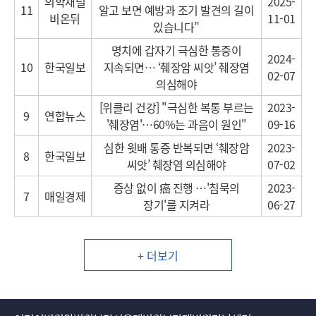
의학채널
2025-
11
알고 보면 예방과 조기 발견의 길이
비온뒤
11-01
있습니다”
명치에 갑자기 극심한 통증이
2024-
10
한국일보
지속되면… ‘췌장암 씨앗’ 췌장염
02-07
의심해야
[위클리 건강] "극심한 복통 부르는
2023-
9
연합뉴스
'췌장염'…60%는 과음이 원인"
09-16
심한 윗배 통증 반복되면 ‘췌장암
2023-
8
한국일보
씨앗’ 췌장염 의심해야
07-02
증상 없이 癌 진행 …'침묵의
2023-
7
매일경제
장기'를 지켜라
06-27
+ 더보기