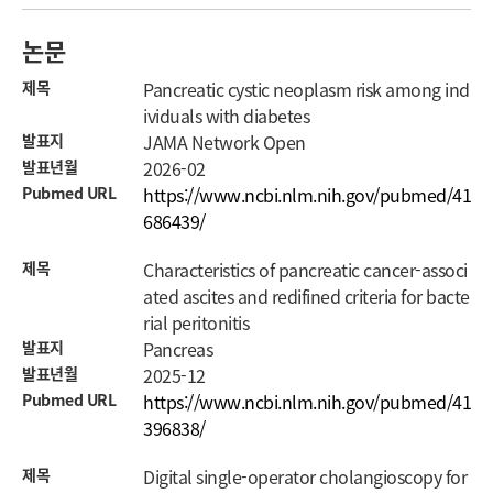
논문
제목
Pancreatic cystic neoplasm risk among ind
ividuals with diabetes
발표지
JAMA Network Open
발표년월
2026-02
Pubmed URL
https://www.ncbi.nlm.nih.gov/pubmed/41
686439/
제목
Characteristics of pancreatic cancer-associ
ated ascites and redifined criteria for bacte
rial peritonitis
발표지
Pancreas
발표년월
2025-12
Pubmed URL
https://www.ncbi.nlm.nih.gov/pubmed/41
396838/
제목
Digital single-operator cholangioscopy for