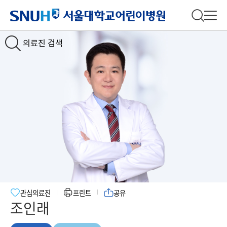
서울대학교어린이병원
전체 검
전체
의료진 검색
관심의료진
프린트
공유
조인래