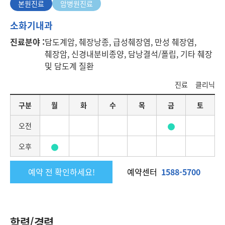
본원진료
암병원진료
본
소화기내과
원
진료분야 :
담도계암, 췌장낭종, 급성췌장염, 만성 췌장염,
진
췌장암, 신경내분비종양, 담낭결석/폴립, 기타 췌장
료
및 담도계 질환
진료
클리닉
요
구분
월
화
수
목
금
토
일
별
오전
진
료
오후
일
정
예약 전 확인하세요!
예약센터
1588-5700
학력/경력