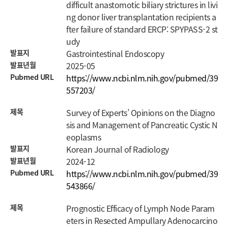
difficult anastomotic biliary strictures in livi
ng donor liver transplantation recipients a
fter failure of standard ERCP: SPYPASS-2 st
udy
발표지
Gastrointestinal Endoscopy
발표년월
2025-05
Pubmed URL
https://www.ncbi.nlm.nih.gov/pubmed/39
557203/
제목
Survey of Experts’ Opinions on the Diagno
sis and Management of Pancreatic Cystic N
eoplasms
발표지
Korean Journal of Radiology
발표년월
2024-12
Pubmed URL
https://www.ncbi.nlm.nih.gov/pubmed/39
543866/
제목
Prognostic Efficacy of Lymph Node Param
eters in Resected Ampullary Adenocarcino