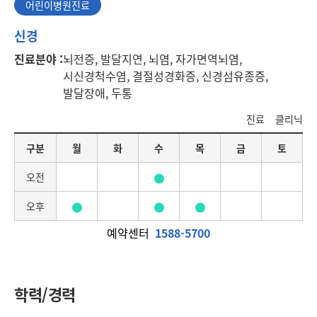
어린이병원진료
어
신경
린
진료분야 :
뇌전증, 발달지연, 뇌염, 자가면역뇌염,
이
시신경척수염, 결절성경화증, 신경섬유종증,
병
원
발달장애, 두통
진
료
진료
클리닉
요
구분
월
화
수
목
금
토
일
별
오전
진
료
오후
일
정
예약센터
1588-5700
학력/경력