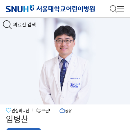
서울대학교어린이병원
전체 검
전체
의료진 검색
관심의료진
프린트
공유
임병찬