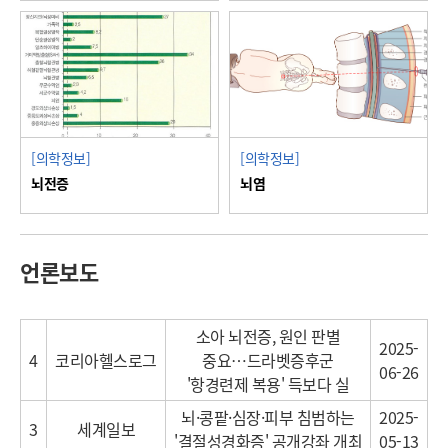
[의학정보]
[의학정보]
뇌전증
뇌염
언론보도
소아 뇌전증, 원인 판별
2025-
4
코리아헬스로그
중요…드라벳증후군
06-26
'항경련제 복용' 득보다 실
뇌·콩팥·심장·피부 침범하는
2025-
3
세계일보
'결절성경화증' 공개강좌 개최
05-13