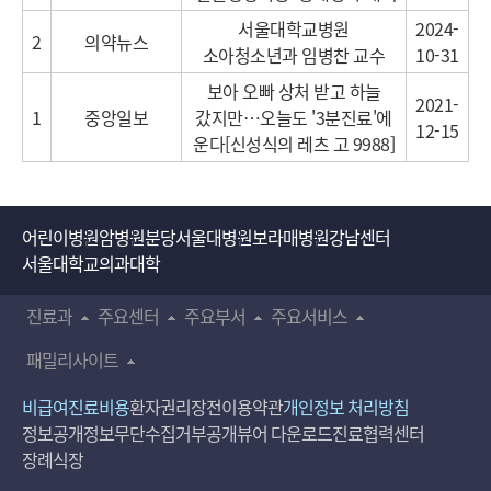
서울대학교병원
2024-
2
의약뉴스
소아청소년과 임병찬 교수
10-31
보아 오빠 상처 받고 하늘
2021-
1
중앙일보
갔지만…오늘도 '3분진료'에
12-15
운다[신성식의 레츠 고 9988]
어린이병원
암병원
분당서울대병원
보라매병원
강남센터
서울대학교의과대학
진료과
주요센터
주요부서
주요서비스
패밀리사이트
비급여진료비용
환자권리장전
이용약관
개인정보 처리방침
정보공개
정보무단수집거부공개
뷰어 다운로드
진료협력센터
장례식장