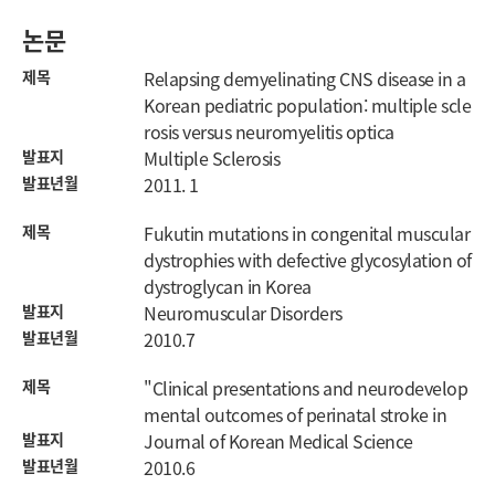
논문
제목
Relapsing demyelinating CNS disease in a
Korean pediatric population: multiple scle
rosis versus neuromyelitis optica
발표지
Multiple Sclerosis
발표년월
2011. 1
제목
Fukutin mutations in congenital muscular
dystrophies with defective glycosylation of
dystroglycan in Korea
발표지
Neuromuscular Disorders
발표년월
2010.7
제목
"Clinical presentations and neurodevelop
mental outcomes of perinatal stroke in
발표지
Journal of Korean Medical Science
발표년월
2010.6