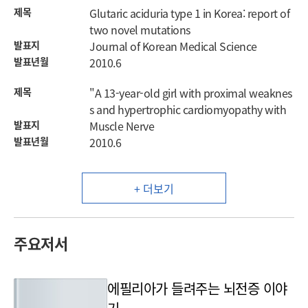
제목
Glutaric aciduria type 1 in Korea: report of
two novel mutations
발표지
Journal of Korean Medical Science
발표년월
2010.6
제목
"A 13-year-old girl with proximal weaknes
s and hypertrophic cardiomyopathy with
발표지
Muscle Nerve
발표년월
2010.6
+ 더보기
주요저서
에필리아가 들려주는 뇌전증 이야