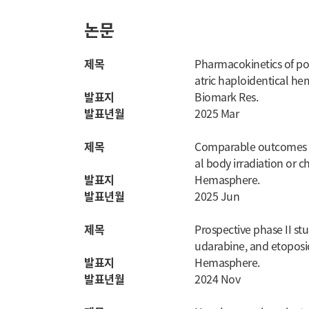
논문
제목
Pharmacokinetics of pos
atric haploidentical he
발표지
Biomark Res.
발표년월
2025 Mar
제목
Comparable outcomes fo
al body irradiation or 
발표지
Hemasphere.
발표년월
2025 Jun
제목
Prospective phase II st
udarabine, and etoposid
발표지
Hemasphere.
발표년월
2024 Nov