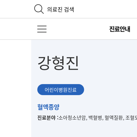
의료진 검색
진료안내
전체 메뉴 열기
강형진
어린이병원진료
어
혈액종양
린
진료분야 :
소아청소년암, 백혈병, 혈액질환, 조
이
병
원