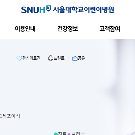
서울대학교
이용안내
건강정보
고객참여
관심의료진
프린트
공유
혈모세포이식
진료
클리닉