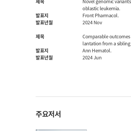
제목
Novel genomic variants 
oblastic leukemia.
발표지
Front Pharmacol.
발표년월
2024 Nov
제목
Comparable outcomes of
lantation from a sibling
발표지
Ann Hematol.
발표년월
2024 Jun
주요저서