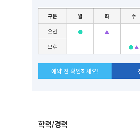
진
요
료
구분
월
화
수
일
별
오전
진
료
오후
일
정
예약 전 확인하세요!
학력/경력