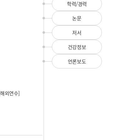
뉴
학력/경력
논문
저서
건강정보
언론보도
al [해외연수]