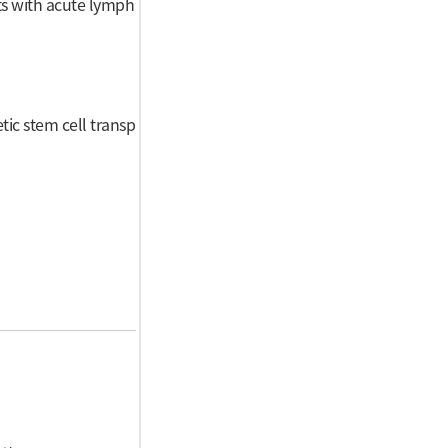
ts with acute lymph
ic stem cell transp