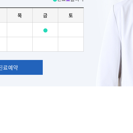
목
금
토
진료예약