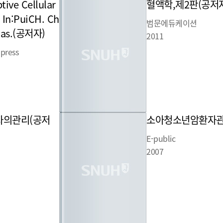
tive Cellular
혈액학,제2판(공저
In:PuiCH. Ch
범문에듀케이션
ias.(공저자)
2011
 press
의관리(공저
소아청소년암환자관
E-public
2007