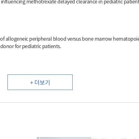
influencing methotrexate delayed clearance in pediatric patien
 allogeneic peripheral blood versus bone marrow hematopoiet
 donor for pediatric patients.
+ 더보기