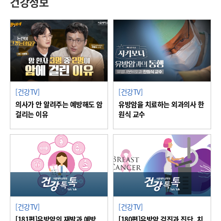
건강정보
[건강TV]
[건강TV]
의사가 안 알려주는 예방해도 암
유방암을 치료하는 외과의사 한
걸리는 이유
원식 교수
[건강TV]
[건강TV]
[181편]유방암의 재발과 예방
[180편]유방암 검진과 진단, 치