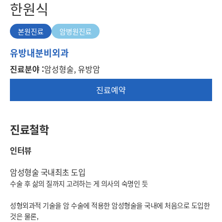
한원식
본원진료
암병원진료
본
유방내분비외과
원
진료분야 :
암성형술, 유방암
진
료
진료예약
진료철학
인터뷰
암성형술 국내최초 도입
수술 후 삶의 질까지 고려하는 게 의사의 숙명인 듯
성형외과적 기술을 암 수술에 적용한 암성형술을 국내에 처음으로 도입한
것은 물론,