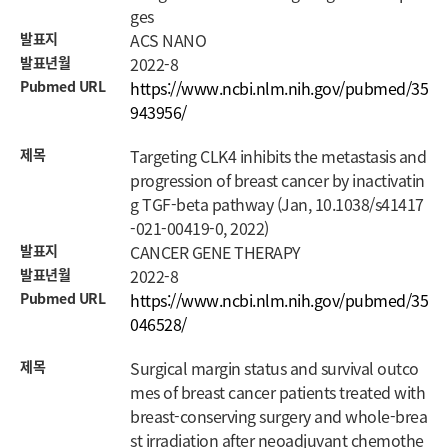
ges
발표지
ACS NANO
발표년월
2022-8
Pubmed URL
https://www.ncbi.nlm.nih.gov/pubmed/35
943956/
제목
Targeting CLK4 inhibits the metastasis and
progression of breast cancer by inactivatin
g TGF-beta pathway (Jan, 10.1038/s41417
-021-00419-0, 2022)
발표지
CANCER GENE THERAPY
발표년월
2022-8
Pubmed URL
https://www.ncbi.nlm.nih.gov/pubmed/35
046528/
제목
Surgical margin status and survival outco
mes of breast cancer patients treated with
breast-conserving surgery and whole-brea
st irradiation after neoadjuvant chemothe