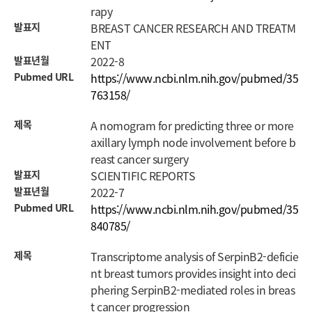
rapy
발표지
BREAST CANCER RESEARCH AND TREATM
ENT
발표년월
2022-8
Pubmed URL
https://www.ncbi.nlm.nih.gov/pubmed/35
763158/
제목
A nomogram for predicting three or more
axillary lymph node involvement before b
reast cancer surgery
발표지
SCIENTIFIC REPORTS
발표년월
2022-7
Pubmed URL
https://www.ncbi.nlm.nih.gov/pubmed/35
840785/
제목
Transcriptome analysis of SerpinB2-deficie
nt breast tumors provides insight into deci
phering SerpinB2-mediated roles in breas
t cancer progression