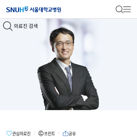
서울대학교병원
전체 검
전체
의료진 검색
관심의료진
프린트
공유