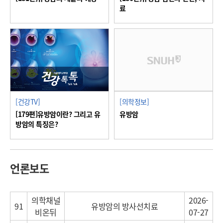
료
[건강TV]
[의학정보]
[179편]유방암이란? 그리고 유
유방암
방암의 특징은?
언론보도
의학채널
2026-
91
유방암의 방사선치료
비온뒤
07-27