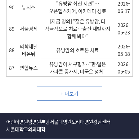
"유방암 최신 지견"…
2026-
90
뉴시스
오픈헬스케어, 아카데미 성료
06-17
[지금 명의] “젊은 유방암, 더
2026-
89
서울경제
적극적으로 치료…출산·재발까지
05-23
함께 봐야”
의학채널
2026-
88
유방암의 호르몬 치료
비온뒤
05-18
유방암이 서구형?…"한·일은
2026-
87
연합뉴스
가파른 증가세, 미국은 정체"
05-05
+ 더보기
어린이병원
암병원
분당서울대병원
보라매병원
강남센터
서울대학교의과대학