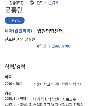
관심의료진
프린트
공유
문홍란
본원진료
본
내과(입원의학)
입원의학센터
원
진료분야 :
신장질환
진
료
예약센터
1588-5700
학력/경력
학력
2010 ~ 2014
서울대학교 의과대학원 의학석사
경력
2020. 3. ~ 현재
내과 입원의학센터 진료교수
2019. 3. ~ 2020. 2.
서울대학교 병원 신장내과 전임의