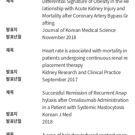
제목
Differential Signature of Obesity in the Re
lationship with Acute Kidney Injury and
Mortality after Coronary Artery Bypass Gr
afting
발표지
Journal of Korean Medical Science
발표년월
November 2018
제목
Heart rate is associated with mortality in
patients undergoing continuous renal re
placement therapy
발표지
Kidney Research and Clinical Practice
발표년월
September 2017
제목
Successful Remission of Recurrent Anap
hylaxis after Omalizumab Administration
in a Patient with Systemic Mastocytosis
발표지
Korean J Med
발표년월
2018
제목
A case of hair dye-induced contact anap