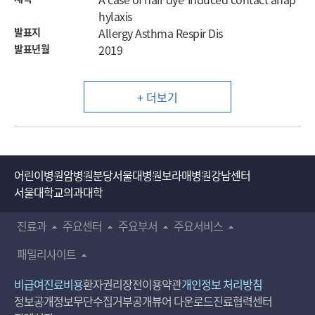
hylaxis
발표지
Allergy Asthma Respir Dis
발표년월
2019
+ 더보기
어린이병원
암병원
분당서울대병원
보라매병원
강남센터
서울대학교의과대학
진료과
주요센터
주요부서
주요서비스
패밀리사이트
비급여진료비용
환자권리장전
이용약관
개인정보 처리방침
정보공개
정보무단수집거부공개
뷰어 다운로드
진료협력센터