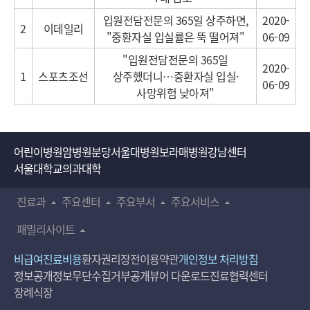
입원전담전문의 365일 상주하면,
2020-
2
이데일리
"중환자실 입실률은 뚝 떨어져"
06-09
"입원전담전문의 365일
2020-
1
스포츠조선
상주했더니…중환자실 입실·
06-09
사망위험 낮아져"
어린이병원
암병원
분당서울대병원
보라매병원
강남센터
서울대학교의과대학
진료과
주요센터
주요부서
주요서비스
패밀리사이트
비급여진료비용
환자권리장전
이용약관
개인정보 처리방침
정보공개
정보무단수집거부공개
뷰어 다운로드
진료협력센터
장례식장