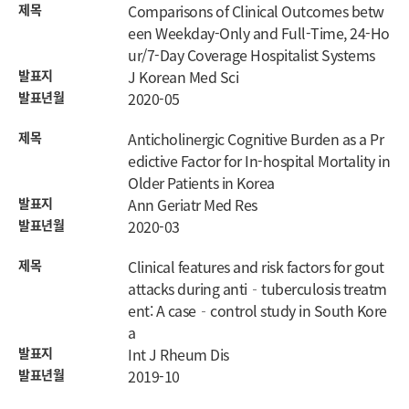
제목
Comparisons of Clinical Outcomes betw
een Weekday-Only and Full-Time, 24-Ho
ur/7-Day Coverage Hospitalist Systems
발표지
J Korean Med Sci
발표년월
2020-05
제목
Anticholinergic Cognitive Burden as a Pr
edictive Factor for In-hospital Mortality in
Older Patients in Korea
발표지
Ann Geriatr Med Res
발표년월
2020-03
제목
Clinical features and risk factors for gout
attacks during anti‐tuberculosis treatm
ent: A case‐control study in South Kore
a
발표지
Int J Rheum Dis
발표년월
2019-10