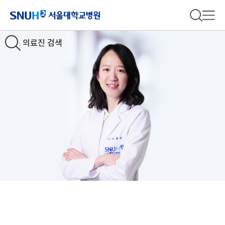
서울대학교병원
전체 검
전체
의료진 검색
Slide1
Slide2