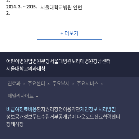
2.
2014. 3. ~ 2015.
서울대학교병원 인턴
2.
+ 더보기
어린이병원
암병원
분당서울대병원
보라매병원
강남센터
서울대학교의과대학
진료과
주요센터
주요부서
주요서비스
패밀리사이트
비급여진료비용
환자권리장전
이용약관
개인정보 처리방침
정보공개
정보무단수집거부공개
뷰어 다운로드
진료협력센터
장례식장