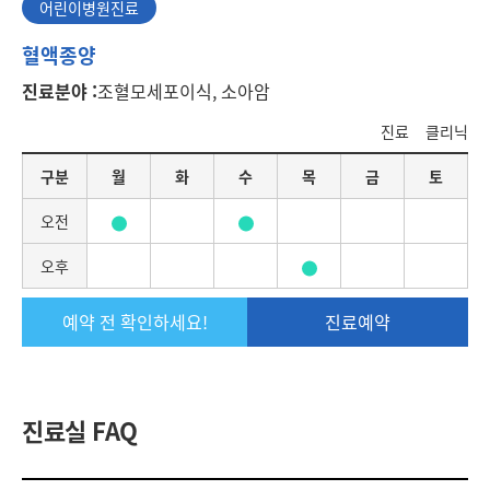
어린이병원진료
어
혈액종양
린
진료분야 :
조혈모세포이식, 소아암
이
병
진료
클리닉
원
진
요
구분
월
화
수
목
금
토
료
일
별
오전
진
료
오후
일
정
예약 전 확인하세요!
진료예약
진료실 FAQ