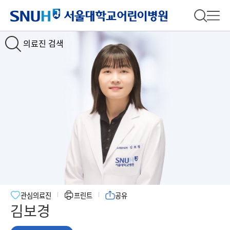
서울대학교어린이병원
전체 검
전체
의료진 검색
관심의료진
프린트
공유
김보경