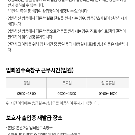
받지 못하실 수 있습니다.
* 1인실, 특실 등 비급여 상급병실이 배정될 수 있습니다.
입원하신 병동에서 다른 병실로 전실을 원하시는 경우, 병동간호사실에 신청하시기
바랍니다.
입원하신 병동에서 다른 병동으로 전동을 원하시는 경우, 진료과(의료진)의 결정이
필요하여 임의변경 불가합니다.
안전사고 예방을 위해 입원기간 중 동일 등급 내(병실 내 포함) 병상 이동은 제한됩니
다.
입퇴원수속창구 근무시간(입원)
평일
토요일
일, 공휴일
09:00 ~ 18:00
09:00 ~ 13:00
09:00 ~ 16:00
위 시간 이외에는 응급실 수납창구를 이용하여 주시기 바랍니다.
보호자 출입증 재발급 장소
본원: 본관 2층 입퇴원수속창구
소아 및 별관병동: 어린이병원 1층 입퇴원수속창구