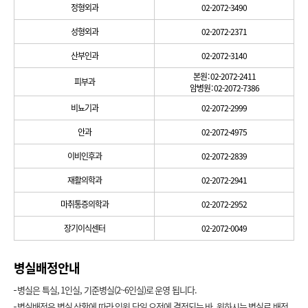
정형외과
02-2072-3490
성형외과
02-2072-2371
산부인과
02-2072-3140
본원 : 02-2072-2411
피부과
암병원 : 02-2072-7386
비뇨기과
02-2072-2999
안과
02-2072-4975
이비인후과
02-2072-2839
재활의학과
02-2072-2941
마취통증의학과
02-2072-2952
장기이식센터
02-2072-0049
병실배정안내
병실은 특실, 1인실, 기준병실(2~6인실)로 운영 됩니다.
병실배정은 병실 상황에 따라 입원 당일 오전에 결정되는 바, 원하시는 병실로 배정