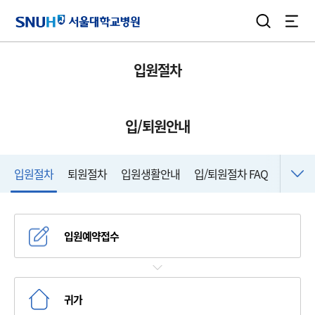
서울대학교병원
검색
전체
입원절차
입/퇴원안내
입원절차
퇴원절차
입원생활안내
입/퇴원절차 FAQ
입원예약접수
귀가