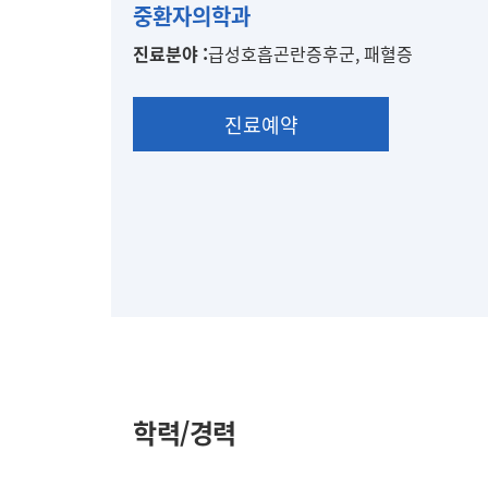
본
중환자의학과
원
진료분야 :
급성호흡곤란증후군, 패혈증
진
료
진료예약
학력/경력