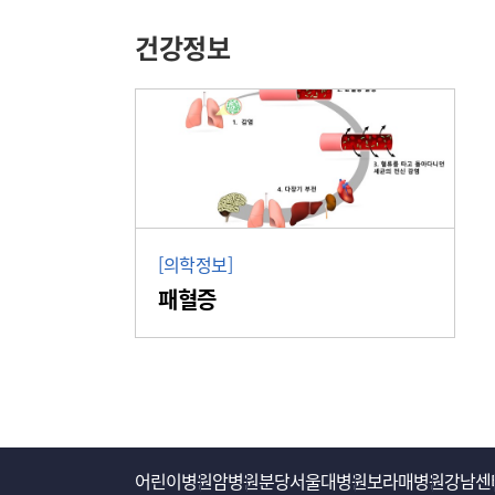
건강정보
[의학정보]
패혈증
어린이병원
암병원
분당서울대병원
보라매병원
강남센