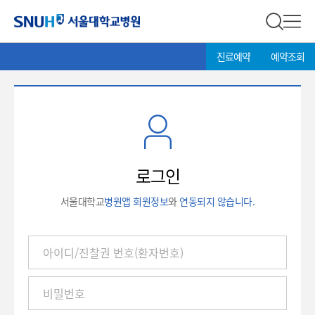
서울대학교병원
전체 검
전체
현
>
진료예약
예약조회
재
위
치:
로
그
인
로그인
서울대학교
병원앱 회원정보
와
연동되지 않습니다.
아
이
디
/
진
찰