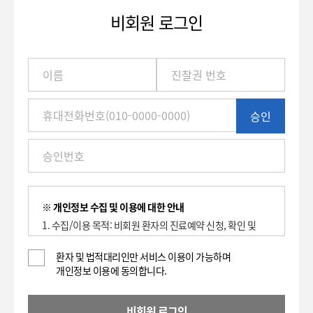
비회원 로그인
이
름
/
진
승인
찰
권
번
호
(환
자
번
※ 개인정보 수집 및 이용에 대한 안내
호)
1. 수집/이용 목적: 비회원 환자의 진료예약 신청, 확인 및
/
취소에 대한 이용 기록 보관.
휴
2. 수집하는 항목: 이름, 환자등록번호(진찰권 번호),
환자 및 법적대리인만 서비스 이용이 가능하며
대
개인정보 이용에 동의합니다.
휴대전화번호
전
3. 개인정보의 보유 및 이용기간 : 2년
화
4. 동의를 거부할 권리가 있으며, 대표전화(전화: 1588-
번
비회원 로그인