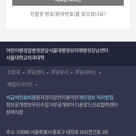
호
5700)로 이용하실 수 있습니다.
입
진찰권 번호(환자번호)를 잊으셨나요?
력
어린이병원
암병원
분당서울대병원
보라매병원
강남센터
서울대학교의과대학
진료과
주요센터
주요부서
주요서비스
패밀리사이트
비급여진료비용
환자권리장전
이용약관
개인정보 처리방침
정보공개
정보무단수집거부공개
뷰어 다운로드
진료협력센터
장례식장
주소 : 03080 서울특별시 종로구 대학로 101(연건동 28)