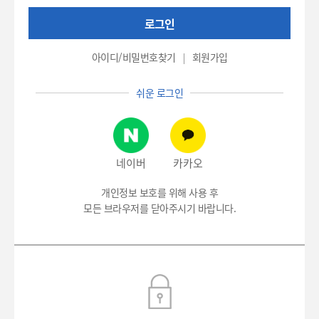
권
로그인
번
호
(환
아이디/비밀번호찾기
회원가입
자
번
쉬운 로그인
호),
비
밀
번
호
네이버
카카오
입
력
개인정보 보호를 위해 사용 후
모든 브라우저를 닫아주시기 바랍니다.