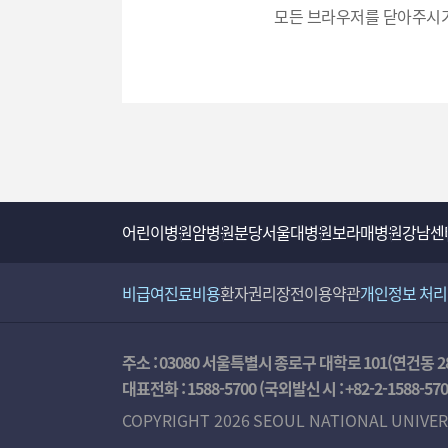
모든 브라우저를 닫아주시기
력
어린이병원
암병원
분당서울대병원
보라매병원
강남센
비급여진료비용
환자권리장전
이용약관
개인정보 처
주소 : 03080 서울특별시 종로구 대학로 101(연건동 2
대표전화 :
1588-5700
(국외발신 시 :
+82-2-1588-57
COPYRIGHT 2026 SEOUL NATIONAL UNIVER