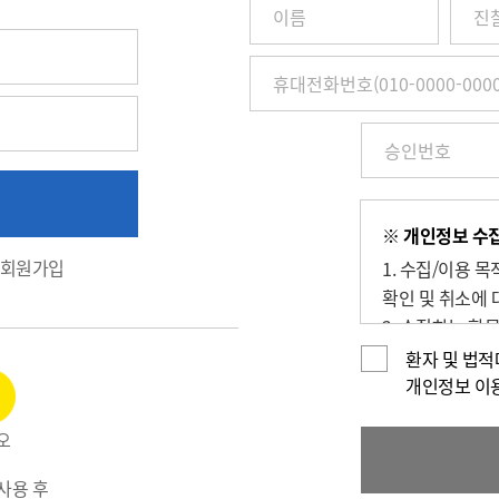
이
름
/
진
찰
권
번
호
(환
※ 개인정보 수집
자
회원가입
1. 수집/이용 
번
호)
확인 및 취소에 
/
2. 수집하는 항
휴
번호), 휴대전화
환자 및 법
대
3. 개인정보의 보
개인정보 이
전
4. 동의를 거부
화
오
1588-5700)
번
호
사용 후