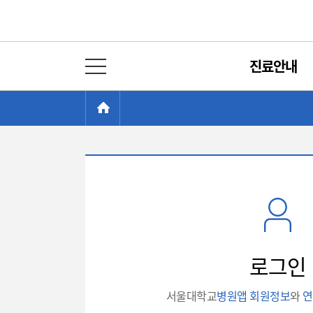
진료안내
전체 메뉴 열기
현
>
HOME
재
위
치:
로
그
인
로그인
서울대학교
병원앱 회원정보
와
연