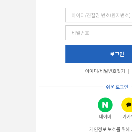
아
이
디
/
진
찰
권
로그인
번
호
아이디/비밀번호찾기
(환
자
쉬운 로그인
번
호),
비
밀
네이버
카카
번
호
개인정보 보호를 위해 
입