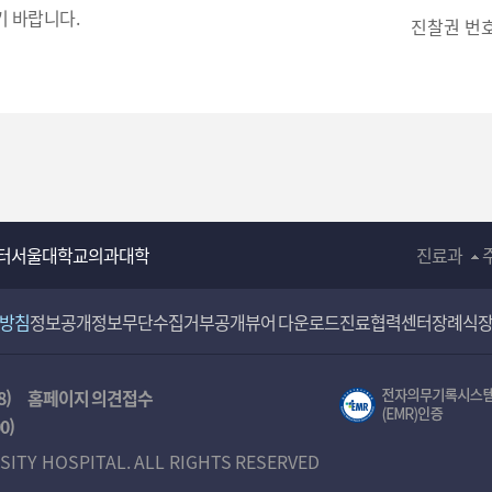
입
 바랍니다.
진찰권 번
력
터
서울대학교의과대학
진료과
리방침
정보공개
정보무단수집거부공개
뷰어 다운로드
진료협력센터
장례식
8)
홈페이지 의견접수
00
)
SITY HOSPITAL. ALL RIGHTS RESERVED