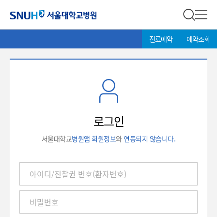
서울대학교병원
전체 검
전체
현
>
진료예약
예약조회
재
위
치:
로
그
인
로그인
서울대학교
병원앱 회원정보
와
연동되지 않습니다.
아
이
디
/
진
찰