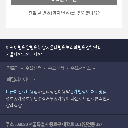
호
5700)로 이용하실 수 있습니다.
입
진찰권 번호(환자번호)를 잊으셨나요?
력
어린이병원
암병원
분당서울대병원
보라매병원
강남센터
서울대학교의과대학
진료과
주요센터
주요부서
주요서비스
패밀리사이트
비급여진료비용
환자권리장전
이용약관
개인정보 처리방침
정보공개
정보무단수집거부공개
뷰어 다운로드
진료협력센터
장례식장
주소 : 03080 서울특별시 종로구 대학로 101(연건동 28)