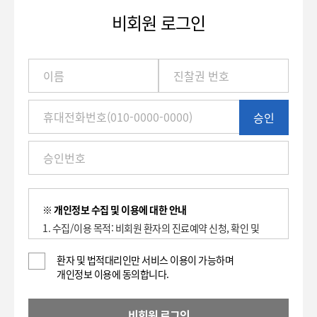
비회원 로그인
이
름
/
진
승인
찰
권
번
호
(환
자
번
※ 개인정보 수집 및 이용에 대한 안내
호)
1. 수집/이용 목적: 비회원 환자의 진료예약 신청, 확인 및
/
취소에 대한 이용 기록 보관.
휴
2. 수집하는 항목: 이름, 환자등록번호(진찰권 번호),
환자 및 법적대리인만 서비스 이용이 가능하며
대
개인정보 이용에 동의합니다.
휴대전화번호
전
3. 개인정보의 보유 및 이용기간 : 2년
화
4. 동의를 거부할 권리가 있으며, 대표전화(전화: 1588-
번
비회원 로그인