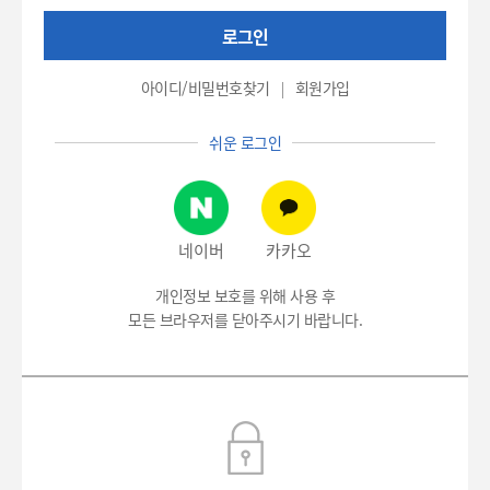
권
로그인
번
호
(환
아이디/비밀번호찾기
회원가입
자
번
쉬운 로그인
호),
비
밀
번
호
네이버
카카오
입
력
개인정보 보호를 위해 사용 후
모든 브라우저를 닫아주시기 바랍니다.