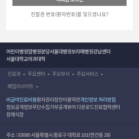
호
5700)로 이용하실 수 있습니다.
입
진찰권 번호(환자번호)를 잊으셨나요?
력
어린이병원
암병원
분당서울대병원
보라매병원
강남센터
서울대학교의과대학
진료과
주요센터
주요부서
주요서비스
패밀리사이트
비급여진료비용
환자권리장전
이용약관
개인정보 처리방침
정보공개
정보무단수집거부공개
뷰어 다운로드
진료협력센터
장례식장
주소 : 03080 서울특별시 종로구 대학로 101(연건동 28)