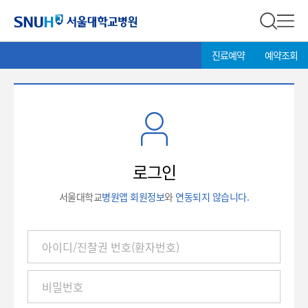
서울대학교병원
전체 검
전체
현
>
진료예약
예약조회
재
위
치:
로
그
인
로그인
서울대학교
병원앱 회원정보
와
연동되지 않습니다.
아
이
디
/
진
찰