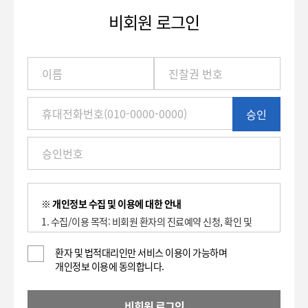
비회원 로그인
이
름
/
진
승인
찰
권
번
호
(환
자
번
※ 개인정보 수집 및 이용에 대한 안내
호)
1. 수집/이용 목적: 비회원 환자의 진료예약 신청, 확인 및
/
취소에 대한 이용 기록 보관.
휴
2. 수집하는 항목: 이름, 환자등록번호(진찰권 번호),
환자 및 법적대리인만 서비스 이용이 가능하며
대
개인정보 이용에 동의합니다.
휴대전화번호
전
3. 개인정보의 보유 및 이용기간 : 2년
화
4. 동의를 거부할 권리가 있으며, 대표전화(전화: 1588-
번
비회원 로그인