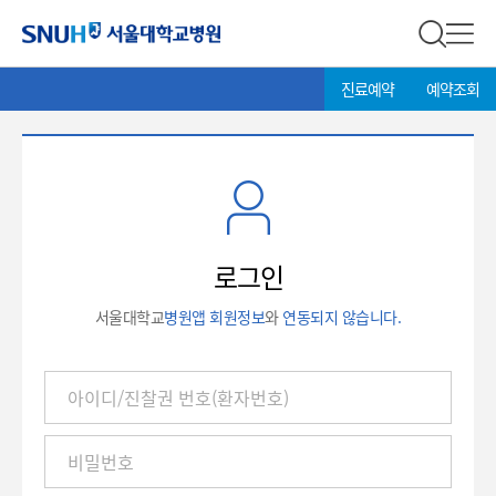
서울대학교병원
전체 검
전체
현
>
진료예약
예약조회
재
위
치:
로
그
인
로그인
서울대학교
병원앱 회원정보
와
연동되지 않습니다.
아
이
디
/
진
찰