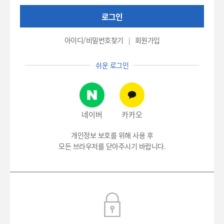
권
로그인
번
호
(환
아이디/비밀번호찾기
회원가입
자
번
쉬운 로그인
호),
비
밀
번
호
네이버
카카오
입
력
개인정보 보호를 위해 사용 후
모든 브라우저를 닫아주시기 바랍니다.