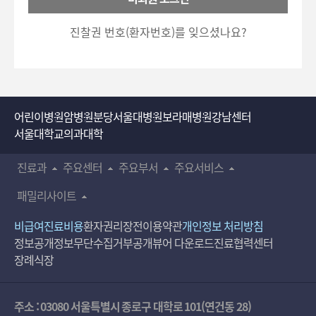
호
5700)로 이용하실 수 있습니다.
입
진찰권 번호(환자번호)를 잊으셨나요?
력
어린이병원
암병원
분당서울대병원
보라매병원
강남센터
서울대학교의과대학
진료과
주요센터
주요부서
주요서비스
패밀리사이트
비급여진료비용
환자권리장전
이용약관
개인정보 처리방침
정보공개
정보무단수집거부공개
뷰어 다운로드
진료협력센터
장례식장
주소 : 03080 서울특별시 종로구 대학로 101(연건동 28)