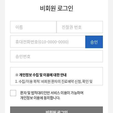
비회원 로그인
이
름
/
진
승인
찰
권
번
호
(환
자
번
※ 개인정보 수집 및 이용에 대한 안내
호)
1. 수집/이용 목적: 비회원 환자의 진료예약 신청, 확인 및
/
취소에 대한 이용 기록 보관.
휴
2. 수집하는 항목: 이름, 환자등록번호(진찰권 번호),
환자 및 법적대리인만 서비스 이용이 가능하며
대
개인정보 이용에 동의합니다.
휴대전화번호
전
3. 개인정보의 보유 및 이용기간 : 2년
화
4. 동의를 거부할 권리가 있으며, 대표전화(전화: 1588-
번
비회원 로그인