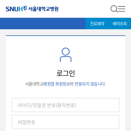
서울대학교병원
전체 검
전체
현
>
진료예약
예약조회
재
위
치:
로
그
인
로그인
서울대학교
병원앱 회원정보
와
연동되지 않습니다.
아
이
디
/
진
찰