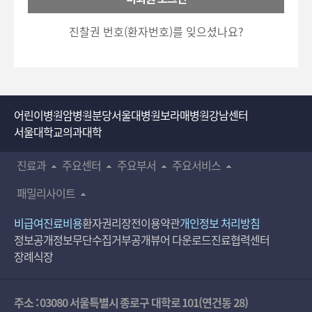
호
5700)로 이용하실 수 있습니다.
입
진찰권 번호(환자번호)를 잊으셨나요?
력
어린이병원
암병원
분당서울대병원
보라매병원
강남센터
서울대학교의과대학
진료과
주요센터
주요부서
주요서비스
패밀리사이트
비급여진료비용
환자권리장전
이용약관
개인정보 처리방침
정보공개
정보무단수집거부공개
뷰어 다운로드
진료협력센터
장례식장
주소 : 03080 서울특별시 종로구 대학로 101(연건동 28)