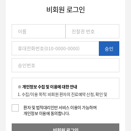
비회원 로그인
이
름
/
진
승인
찰
권
번
호
(환
자
번
※ 개인정보 수집 및 이용에 대한 안내
호)
1. 수집/이용 목적: 비회원 환자의 진료예약 신청, 확인 및
/
취소에 대한 이용 기록 보관.
휴
2. 수집하는 항목: 이름, 환자등록번호(진찰권 번호),
환자 및 법적대리인만 서비스 이용이 가능하며
대
개인정보 이용에 동의합니다.
휴대전화번호
전
3. 개인정보의 보유 및 이용기간 : 2년
화
4. 동의를 거부할 권리가 있으며, 대표전화(전화: 1588-
번
비회원 로그인