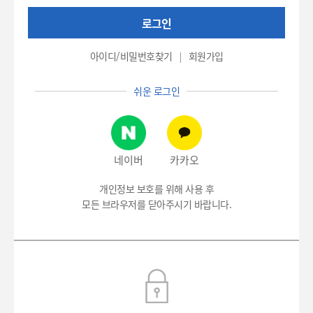
권
로그인
번
호
(환
아이디/비밀번호찾기
회원가입
자
번
쉬운 로그인
호),
비
밀
번
호
네이버
카카오
입
력
개인정보 보호를 위해 사용 후
모든 브라우저를 닫아주시기 바랍니다.