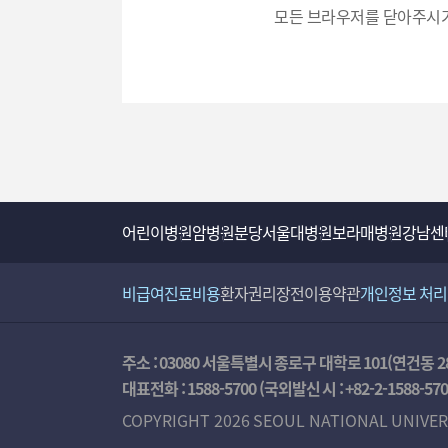
모든 브라우저를 닫아주시기
력
어린이병원
암병원
분당서울대병원
보라매병원
강남센
비급여진료비용
환자권리장전
이용약관
개인정보 처
주소 : 03080 서울특별시 종로구 대학로 101(연건동 2
대표전화 :
1588-5700
(국외발신 시 :
+82-2-1588-57
COPYRIGHT 2026 SEOUL NATIONAL UNIVER