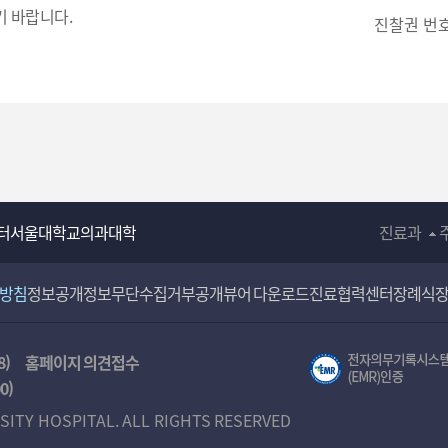
입
 바랍니다.
진찰권 번
력
터
서울대학교의과대학
진료과
리방침
정보공개
정보무단수집거부공개
뷰어 다운로드
진료협력센터
장례식
8)
홈페이지 의견접수
00
)
SITY HOSPITAL. ALL RIGHTS RESERVED