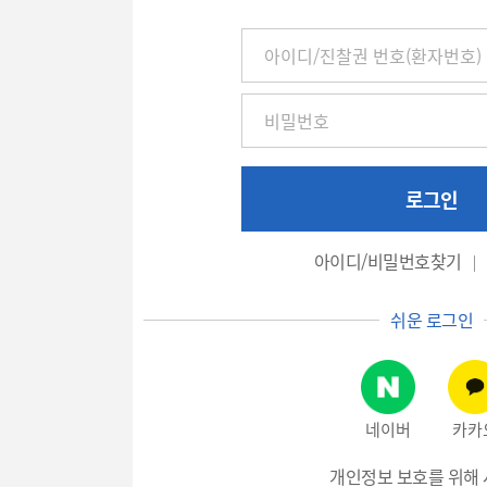
아
이
디
/
진
찰
권
로그인
번
호
아이디/비밀번호찾기
(환
자
쉬운 로그인
번
호),
비
밀
네이버
카카
번
호
개인정보 보호를 위해 
입