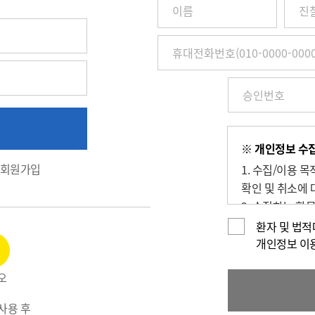
이
름
/
진
찰
권
번
호
(환
※ 개인정보 수집
자
회원가입
1. 수집/이용 
번
호)
확인 및 취소에 
/
2. 수집하는 항
휴
번호), 휴대전화
환자 및 법
대
3. 개인정보의 보
개인정보 이
전
4. 동의를 거부
화
오
1588-5700)
번
호
사용 후