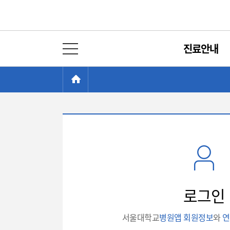
진료안내
전체 메뉴 열기
현
>
HOME
재
위
치:
로
그
인
로그인
서울대학교
병원앱 회원정보
와
연