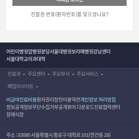
호
5700)로 이용하실 수 있습니다.
입
진찰권 번호(환자번호)를 잊으셨나요?
력
어린이병원
암병원
분당서울대병원
보라매병원
강남센터
서울대학교의과대학
진료과
주요센터
주요부서
주요서비스
패밀리사이트
비급여진료비용
환자권리장전
이용약관
개인정보 처리방침
정보공개
정보무단수집거부공개
뷰어 다운로드
진료협력센터
장례식장
주소 : 03080 서울특별시 종로구 대학로 101(연건동 28)