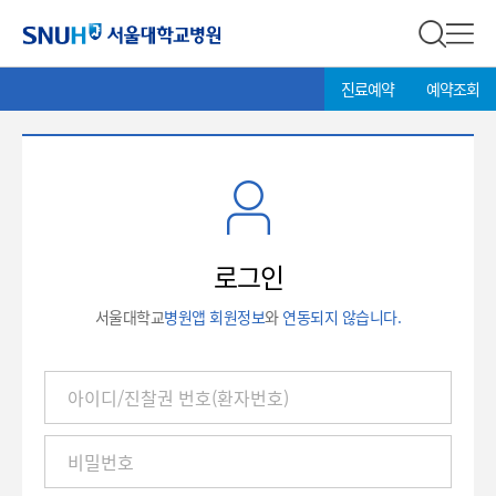
서울대학교병원
전체 검
전체
현
>
진료예약
예약조회
재
위
치:
로
그
인
로그인
서울대학교
병원앱 회원정보
와
연동되지 않습니다.
아
이
디
/
진
찰