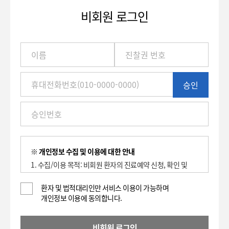
비회원 로그인
이
름
/
진
승인
찰
권
번
호
(환
자
번
※ 개인정보 수집 및 이용에 대한 안내
호)
1. 수집/이용 목적: 비회원 환자의 진료예약 신청, 확인 및
/
취소에 대한 이용 기록 보관.
휴
2. 수집하는 항목: 이름, 환자등록번호(진찰권 번호),
환자 및 법적대리인만 서비스 이용이 가능하며
대
개인정보 이용에 동의합니다.
휴대전화번호
전
3. 개인정보의 보유 및 이용기간 : 2년
화
4. 동의를 거부할 권리가 있으며, 대표전화(전화: 1588-
번
비회원 로그인