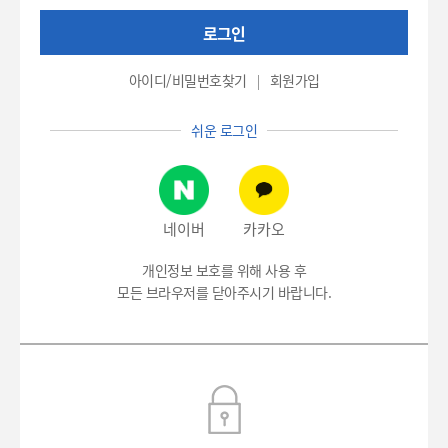
권
로그인
번
호
(환
아이디/비밀번호찾기
회원가입
자
번
쉬운 로그인
호),
비
밀
번
호
네이버
카카오
입
력
개인정보 보호를 위해 사용 후
모든 브라우저를 닫아주시기 바랍니다.