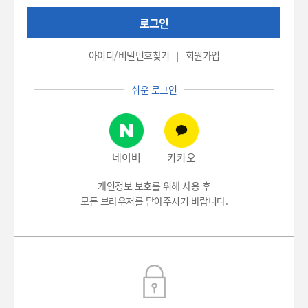
권
로그인
번
호
(환
아이디/비밀번호찾기
회원가입
자
번
쉬운 로그인
호),
비
밀
번
호
네이버
카카오
입
력
개인정보 보호를 위해 사용 후
모든 브라우저를 닫아주시기 바랍니다.