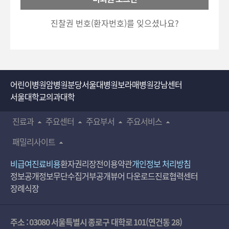
호
5700)로 이용하실 수 있습니다.
입
진찰권 번호(환자번호)를 잊으셨나요?
력
어린이병원
암병원
분당서울대병원
보라매병원
강남센터
서울대학교의과대학
진료과
주요센터
주요부서
주요서비스
패밀리사이트
비급여진료비용
환자권리장전
이용약관
개인정보 처리방침
정보공개
정보무단수집거부공개
뷰어 다운로드
진료협력센터
장례식장
주소 : 03080 서울특별시 종로구 대학로 101(연건동 28)