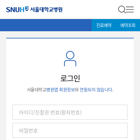
서울대학교병원
전체 검
전체
현
>
진료예약
예약조회
재
위
치:
로
그
인
로그인
서울대학교
병원앱 회원정보
와
연동되지 않습니다.
아
이
디
/
진
찰