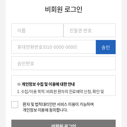
비회원 로그인
이
름
/
진
승인
찰
권
번
호
(환
자
번
※ 개인정보 수집 및 이용에 대한 안내
호)
1. 수집/이용 목적: 비회원 환자의 진료예약 신청, 확인 및
/
취소에 대한 이용 기록 보관.
휴
2. 수집하는 항목: 이름, 환자등록번호(진찰권 번호),
환자 및 법적대리인만 서비스 이용이 가능하며
대
개인정보 이용에 동의합니다.
휴대전화번호
전
3. 개인정보의 보유 및 이용기간 : 2년
화
4. 동의를 거부할 권리가 있으며, 대표전화(전화: 1588-
번
비회원 로그인