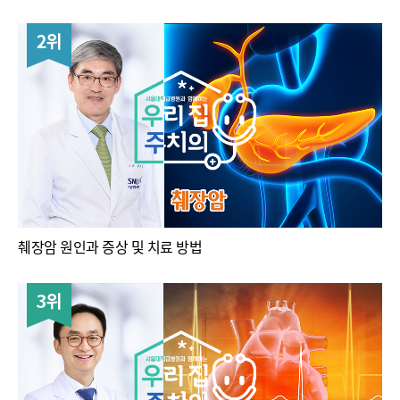
약물 이름들이 혈전용해제고
.
그 약물들은 실제로 혈전을
2위
용해시키는 효과를 가지고 있어서 이를 녹이는 효과를
가지고 있기 때문에
.
녹인다는 의미로 혈전용해제
,
혈전용해술 이렇게 표현하게 됩니다
.
뇌출혈은 조금 기술적인 발전이 많이 더뎠는데요
.
지난시간에 말씀 드린 것처럼 뇌출혈은 두 가지 원인이
있다고 했는데 뇌 실질 출혈은 뇌 조직 안에서 터지는
겁니다
.
사실은 출혈이 생겨서 혈전이 막 커지고 있으니깐
가장 직접적인 치료방법은 커지지 않게 하거나 커지는 이
췌장암 원인과 증상 및 치료 방법
혈전을
.
피를
.
혈액을 제거하거나 이러면 근치적인 치료가
가능할거라고 생각하잖아요
.
그런데 그런 방법들이
3위
여태까지는 큰 효과를 거두지 못했어요
.
그래서 뇌출혈이
있을 때 반드시 혈종을 수술적으로 제거하는 것은 반드시
하지 않습니다
.
꼭 해야 되는 경우만 하고요
.
생명이
위험하거나 더 진행 될 것이 확실한 경우
.
또 한 가지