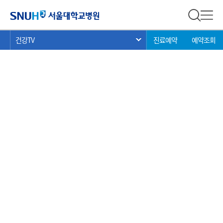
건강 TV
서울대학교병원
전체 검
전체
현
>
>
>
건강TV
진료예약
예약조회
서브 메뉴 목록 열기
재
위
치: