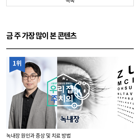
목록
혈전제거술을 통해서 혈전을 제거하는 방법이 전
세계적으로 많은 임상시험을 통해서 인정을 받은
방법이구요
.
막힌 원인자체를 제거해 버리는 것이 확실하게
뇌경색에 있어서는 효과가 있었다고 이해하시면 되고요
.
금 주 가장 많이 본 콘텐츠
(
김민선 교수
)
이게 둘 다 이름이 혈전용해술
,
제거술 이래서
비슷하다고 느껴질 수 있을텐데요
.
용해술은 정맥으로
1위
주사액을 넣는 것이고
.
혈전제거술은 기구를 통해서
꺼내버리는
,
다리에 넣어서 하시는 거죠
.
용해술이라는 말이
.
일반인들도 많이 헷갈리시는 게
.
아스피린을 먹으면 내가 혈전용해제를 먹고 있다고
하시는데
.
아스피린은 혈전용해효과가 전혀 없죠
.
사실은
혈전을 응집시키는
.
피떡을 만드는 혈소판의 기능을 일부
떨어뜨리는 약물이지 아스피린이 혈전용해제라고
녹내장 원인과 증상 및 치료 방법
오해하시는 경우가 많은데
.
실제 일반인들이 알기 힘든 그런