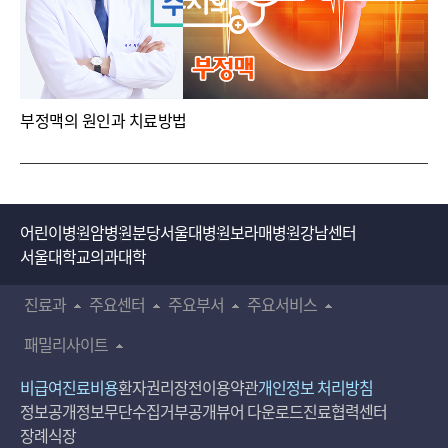
지주막하 출혈이라고 해서 동맥류에서 터진 경우는
.
혈관이
터져서 뇌를 오염시키는 혈액을 꺼내는 치료방법은 없고요
.
동맥류 자체에서 더 혈액이 나오지 않게 하기 위해서 클립을
한다든지
,
혈관 안으로 들어가서 코일로 막아버린다든지
하는 두 가지 방법을 쓰고 있습니다
.
뇌출혈 치료방법은
부정맥의 원인과 치료방법
조금 한계가 있는 게
.
뇌 실질출혈에 대해서는
,
인정받은
치료방법은 터져나가는 혈액을 더 터지지 않게 하기 위해서
혈압을 낮춥니다
.
전신혈압을 낮춰서 더 혈액이 나오지
말아라
.
밸런스를 잃을 만한 그런 것들을 조금 빨리
어린이병원
암병원
분당서울대병원
보라매병원
강남센터
이루어지게 하는 방법을 쓰고
.
지주막하 출혈은 동맥류
서울대학교의과대학
위치를 찾아서 막아버리는 방법
.
그 두 가지만 인정받고
.
그
외 다른 방법으로 환자분들을 좋게하기 위한 여러 가지
.
진료과
주요센터
주요부서
주요서비스
환자분들에 따라서 진행하게 됩니다
.
패밀리사이트
뇌출혈은 정말 어려운 치료가 되겠네요
.
비급여진료비용
환자권리장전
이용약관
개인정보 처리방침
정보공개
정보무단수집거부공개
뷰어 다운로드
진료협력센터
장례식장