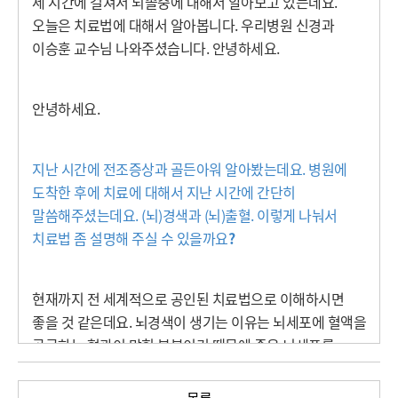
세 시간에 걸쳐서 뇌졸중에 대해서 알아보고 있는데요
.
오늘은 치료법에 대해서 알아봅니다
.
우리병원 신경과
이승훈 교수님 나와주셨습니다
.
안녕하세요
.
안녕하세요
.
지난 시간에 전조증상과 골든아워 알아봤는데요
.
병원에
도착한 후에 치료에 대해서 지난 시간에 간단히
말씀해주셨는데요
. (
뇌
)
경색과
(
뇌
)
출혈
.
이렇게 나눠서
치료법 좀 설명해 주실 수 있을까요
?
현재까지 전 세계적으로 공인된 치료법으로 이해하시면
좋을 것 같은데요
.
뇌경색이 생기는 이유는 뇌세포에 혈액을
공급하는 혈관이 막힌 부분이기 때문에 죽은 뇌세포를
어떻게 하는 치료방법은 인정받은 것이 없고
.
막힌 혈관을
뚫어주는
.
정맥주사로 혈전용해술을 하거나 아니면