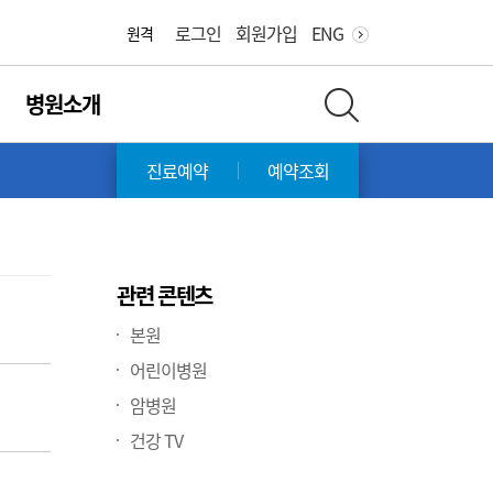
화면 축소
화면 확대
로그인
회원가입
ENG
원격
병원소개
전체 검색 레이어 열기
진료예약
예약조회
관련 콘텐츠
본원
어린이병원
암병원
건강 TV