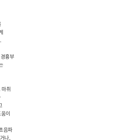
 
 


 경흉부 
 
 마취 
 
 
움이 
초음파 
나, 