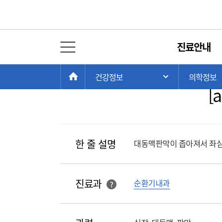
의학정보
진료안내
전체 메뉴 열기
대
현
>
>
HOME
건강정보
의학정보
주 메뉴 목록 열
재
[a
위
치:
한 줄 설명
대동맥판막이 좁아져서 좌심
진료과
순환기내과
?
해당 과를 클릭 하면진료