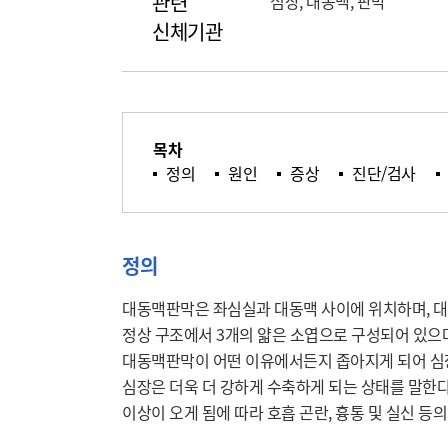
관련
심장, 대동맥, 판막
신체기관
목차
정의
원인
증상
진단/검사
정의
대동맥판막은 좌심실과 대동맥 사이에 위치하며, 대
정상 구조에서 3개의 얇은 소엽으로 구성되어 있으며 
대동맥판막이 어떤 이유에서든지 좁아지게 되어 심장
심장은 더욱 더 강하게 수축하게 되는 상태를 말한다
이상이 오게 됨에 따라 호흡 곤란, 흉통 및 실신 등