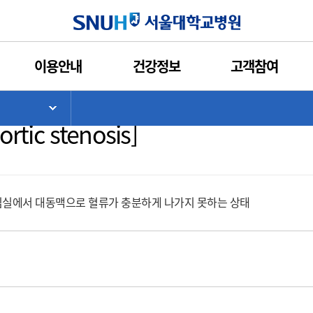
인쇄
관심콘텐츠
URL복사
서울대학교병원
이용안내
건강정보
고객참여
동맥판막 협착증
>
기
서브 메뉴 목록 열기
ortic stenosis]
실에서 대동맥으로 혈류가 충분하게 나가지 못하는 상태
과로 바로 연결됩니다.