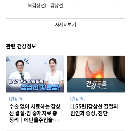
부갑상선), 갑상선
자세히보기
관련 건강정보
[건강TV]
[건강TV]
수술 없이 치료하는 갑상
[155편]갑상선 결절의
선 결절·암 중재치료 총
원인과 증상, 진단
정리｜에탄올주입술·고
주파절제술