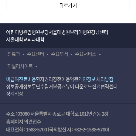
뒤로가기
어린이병원
암병원
분당서울대병원
보라매병원
강남센터
서울대학교의과대학
진료과
주요센터
주요부서
주요서비스
패밀리사이트
비급여진료비용
환자권리장전
이용약관
개인정보 처리방침
정보공개
정보무단수집거부공개
뷰어 다운로드
진료협력센터
장례식장
주소 : 03080 서울특별시 종로구 대학로 101(연건동 28)
홈페이지 의견접수
대표전화 :
1588-5700
(국외발신 시 :
+82-2-1588-5700
)