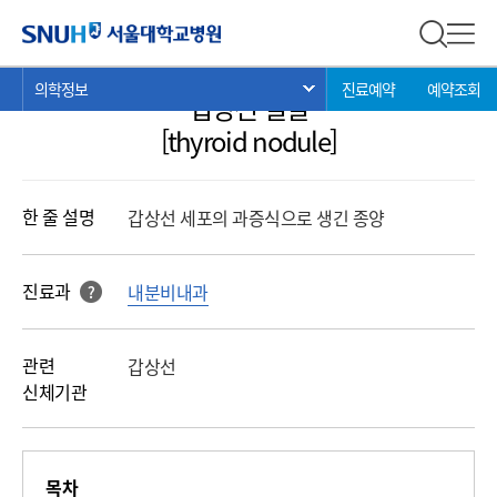
의학정보
서울대학교병원
전체 검
전체
현
>
>
>
의학정보
진료예약
예약조회
서브 메뉴 목록 열기
갑상선 결절
재
위
[thyroid nodule]
치:
한 줄 설명
갑상선 세포의 과증식으로 생긴 종양
진료과
내분비내과
?
해당 과를 클릭 하면진료과로 바로 연결됩니다.
관련
갑상선
신체기관
목차