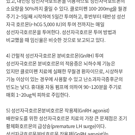
있고, 내인성 성선자극호르몬을 이용하므로 성선자극호르몬의 
소요량을 50%까지 줄일 수 있다. 클로미펜 100-200mg을 월경 
주기 2~5일째 시작하여 5일간 투여하고, 후반부터 태반성 성선 
자극 호르몬(r-hCG 5,000 IU)의 투여 전까지는 매일 
성선자극호르몬을 투여한다. 성선자극호르몬 투여 방법과 
비교했을 때 임신율은 비슷한 것으로 보고되고 있다.

4) 간헐적 성선자극호르몬 분비호르몬(GnRH) 투여

성선자극호르몬 분비호르몬의 적응증은 뇌하수체 기능은 
있지만 클로미펜 치료에 실패한 무월경 환자이므로, 시상하부 
기능 이상이 있는 경우에 사용할 수 있고 난소과자극증후군의 
빈도는 낮다. 휴대용 자동 펌프에 의하여 90~120분을 주기로 
매회 1~20ug씩 피하로 주입한다.

5) 성선자극호르몬분비호르몬 작용제(GnRH agonist)

배란유도를 위한 성선자극호르몬 치료의 가장 큰 문제점은 조기 
황체화호르몬의 급상승(premature LH surge)이다. 
성선자극호르몬분비호르몬 작용제(GnRH agonist)는 