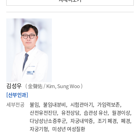
김성우
( 金聲佑 / Kim, Sung Woo )
[산부인과]
세부전공
불임, 불임내분비, 시험관아기, 가임력보존,
산전유전진단, 유전상담, 습관성 유산, 월경이상,
다낭성난소증후군, 자궁내막증, 조기 폐경, 폐경,
자궁기형, 미성년 여성질환