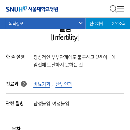
의학정보
서울대학교병원
전체 검
전체
현
>
>
>
의학정보
진료예약
예약조회
서브 메뉴 목록 열기
불임
재
위
[Infertility]
치:
한 줄 설명
정상적인 부부관계에도 불구하고 1년 이내에
임신에 도달하지 못하는 것
진료과
비뇨기과
,
산부인과
?
해당 과를 클릭 하면진료과로 바로 연결됩니다.
관련 질병
남성불임, 여성불임
목차