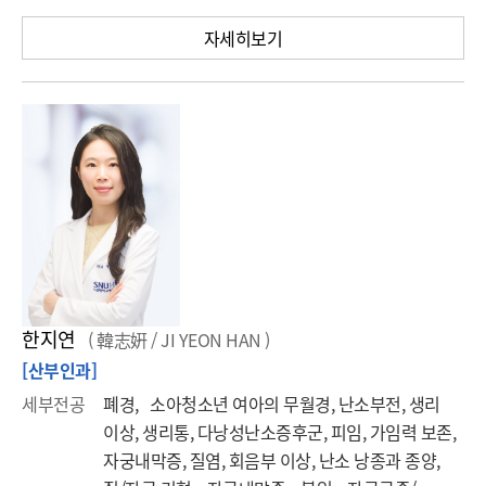
자세히보기
한지연
( 韓志姸 / JI YEON HAN )
[산부인과]
세부전공
폐경, 소아청소년 여아의 무월경, 난소부전, 생리
이상, 생리통, 다낭성난소증후군, 피임, 가임력 보존,
자궁내막증, 질염, 회음부 이상, 난소 낭종과 종양,