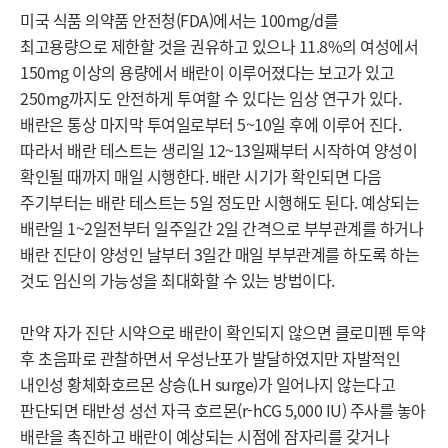
미국 식품 의약품 안전청(FDA)에서는 100mg/d를 
최고용량으로 제한할 것을 권유하고 있으나 11.8%의 여성에서 
150mg 이상의 용량에서 배란이 이루어졌다는 보고가 있고 
250mg까지도 안전하게 투여할 수 있다는 임상 연구가 있다. 
배란은 통상 마지막 투여일로부터 5~10일 후에 이루어 진다. 
따라서 배란 테스트는 생리일 12~13일째부터 시작하여 양성이 
확인될 때까지 매일 시행한다. 배란 시기가 확인되면 다음 
주기부터는 배란 테스트는 5일 정도만 시행해도 된다. 예상되는 
배란일 1~2일전부터 일주일간 2일 간격으로 부부관계를 하거나 
배란 진단이 양성인 날부터 3일간 매일 부부관계를 하도록 하는 
것도 임신의 가능성을 최대화할 수 있는 방법이다.

만약 자가 진단 시약으로 배란이 확인되지 않으면 클로미펜 투약 
후 초음파로 관찰하면서 우성난포가 발달하였지만 자발적인 
내인성 황체화호르몬 상승(LH surge)가 일어나지 않는다고 
판단되면 태반성 성선 자극 호르몬(r-hCG 5,000 IU) 주사를 놓아 
배란을 촉진하고 배란이 예상되는 시점에 잠자리를 갖거나 