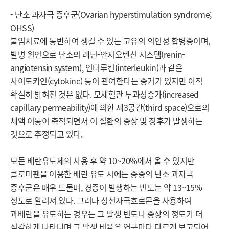
- 난소 과자극 증후군(Ovarian hyperstimulation syndrome; 
OHSS)

불임치료에 동반하여 생길 수 있는 고유의 의인성 합병증이며, 
발병 원인으로 난소의 레닌-안지오텐신 시스템(renin-
angiotensin system), 인터루킨(interleukin)과 같은 
사이토카인(cytokine) 등이 관여한다는 증거가 있지만 아직 
확실히 밝혀진 것은 없다. 모세혈관 투과성증가(increased 
capillary permeability)에 의한 제3공간(third space)으로의 
체액 이동이 축적되면서 이 질환의 증상 및 징후가 발생하는 
것으로 추정되고 있다.

모든 배란유도제의 사용 후 약 10~20%에서 올 수 있지만 
클로미펜을 이용한 배란 유도 시에는 중증의 난소 과자극 
증후군은 매우 드물며, 경증이 발생하는 빈도는 약 13~15% 
정도로 알려져 있다. 그러나 성선자극호르몬을 사용하여 
과배란을 유도하는 경우는 그 발생 빈도나 증상의 정도가 더 
심각하게 나타나며 그 발생 비율은 연구마다 다르게 보고되어 