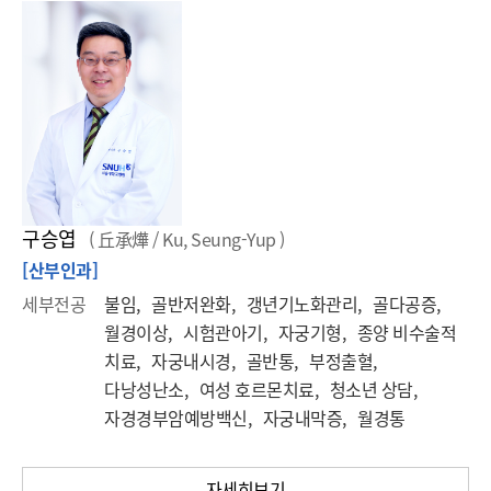
구승엽
( 丘承燁 / Ku, Seung-Yup )
[산부인과]
세부전공
불임, 골반저완화, 갱년기노화관리, 골다공증,
월경이상, 시험관아기, 자궁기형, 종양 비수술적
치료, 자궁내시경, 골반통, 부정출혈,
다낭성난소, 여성 호르몬치료, 청소년 상담,
자경경부암예방백신, 자궁내막증, 월경통
자세히보기