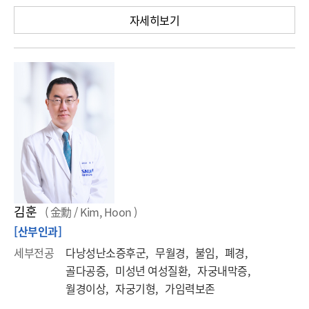
자세히보기
김훈
( 金勳 / Kim, Hoon )
[산부인과]
세부전공
다낭성난소증후군, 무월경, 불임, 폐경,
골다공증, 미성년 여성질환, 자궁내막증,
월경이상, 자궁기형, 가임력보존