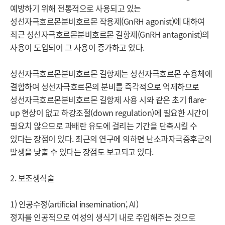
예방하기 위해 전통적으로 사용되고 있는 
성선자극호르몬분비호르몬 작용제(GnRH agonist)에 대하여 
최근 성선자극호르몬분비호르몬 길항제(GnRH antagonist)의 
사용이 도입되어 그 사용이 증가하고 있다.

성선자극호르몬분비호르몬 길항제는 성선자극호르몬 수용체에 
결합하여 성선자극호르몬의 분비를 즉각적으로 억제하므로 
성선자극호르몬분비호르몬 길항제 사용 시와 같은 초기 flare-
up 현상이 없고 하강조절(down regulation)에 필요한 시간이 
필요치 않으므로 과배란 유도에 걸리는 기간을 단축시킬 수 
있다는 장점이 있다. 최근의 연구에 의하면 난소과자극증후군의 
발생을 낮출 수 있다는 장점도 보고되고 있다.

2. 보조생식술

1) 인공수정(artificial insemination; AI)

정자를 인공적으로 여성의 생식기 내로 주입해주는 것으로 