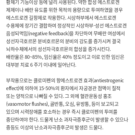
황체기 기능이상 등에 널리 사용된다. 약한 합성 에스트로겐 
제제이나 배란 유도를 위한 목적의 용량으로 투여하였을 경우 
에스트로겐 길항제로 작용한다. 시상하부에서 에스트로겐 
수용체에 장기간 결합하여 정상적인 시상하부-성선 에스트로겐 
음성되먹임(negative feedback)을 차단하여 무배란 여성에서 
성선자극호르몬 분비호르몬의 분비의 강도를 증가시켜 결국 
뇌하수체에서의 성선자극호르몬의 합성을 증가시킨다. 
배란율은 80~85%, 임신율은 40% 정도이고 이로 인한 임신은 
대부분 치료 6 주기 이내에 일어난다.

부작용으로는 클로미펜의 항에스트로겐 효과(antiestrogenic 
effect)에 의하여 15-50%의 환자에서 자궁경관 점액이 질적 
또는 양적으로 나빠질 수 있다. 그 외에 혈관운동성 홍조
(vasomotor flushes), 골반통, 오심, 유방통, 등이 보고되고 
있으며 시력장애를 호소하는 경우 즉시 클로미펜의 투여를 
중단하여야 한다. 드물게 난소 과자극증후군이 발생할 수 있으나 
중등도 이상의 난소과자극증후군의 발생은 드물다.
