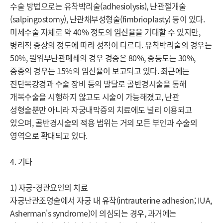
수술 방법으로는 유착박리술(adhesiolysis), 난관절개술
(salpingostomy), 난관채부성형술(fimbrioplasty) 등이 있다. 
미세수술 자체로 약 40% 정도의 임신율을 기대할 수 있지만, 
병리적 증상의 정도에 따라 성적이 다르다. 유착박리술의 경우는 
50%, 원위부난관폐쇄의 경우 경증은 80%, 중등도는 30%, 
중증의 경우는 15%의 임신율이 보고되고 있다. 최근에는 
진단복강경과 수술 장비 등의 발달로 골반경시술을 통해 
개복수술을 시행하지 않고도 시술이 가능해졌고, 난관 
성형술뿐만 아니라 자궁내막증의 치료에도 널리 이용되고 
있으며, 골반경시술의 적용 범위는 거의 모든 부인과 수술의 
영역으로 확대되고 있다.

4. 기타

1) 자궁-경관요인의 치료

자궁난관조영술에서 자궁 내 유착(intrauterine adhesion; IUA, 
Asherman's syndrome)이 의심되는 경우, 과거에는 