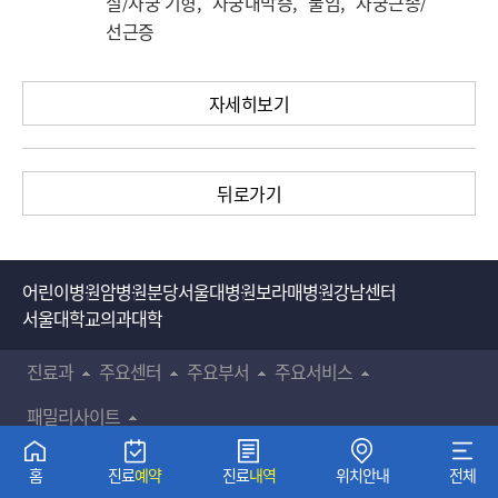
질/자궁 기형, 자궁내막증, 불임, 자궁근종/
선근증
자세히보기
뒤로가기
어린이병원
암병원
분당서울대병원
보라매병원
강남센터
서울대학교의과대학
진료과
주요센터
주요부서
주요서비스
패밀리사이트
비급여진료비용
환자권리장전
이용약관
개인정보 처리방침
홈
진료
예약
진료
내역
위치안내
전체
정보공개
정보무단수집거부공개
뷰어 다운로드
진료협력센터