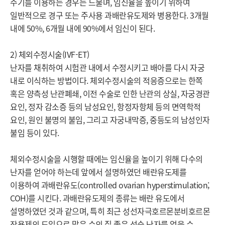
주기를 이용하는 경우는 드물며, 임신율을 높이기 위하여 
일반적으로 경구 또는 주사용 과배란유도제와 병용한다. 3개월 
내에 50%, 6개월 내에 90%에서 임신이 된다.

2) 체외수정시술(IVF-ET)

난자를 채취하여 시험관 내에서 수정시키고 배아를 다시 자궁 
내로 이식하는 방법이다. 체외수정시술의 적응증으로는 한쪽 
혹은 양측성 난관폐쇄, 이전 수술로 인한 난관의 상실, 자궁경관 
요인, 정자 감소증 등의 남성요인, 항정자항체 등의 면역학적 
요인, 원인 불명의 불임, 그리고 자궁내막증, 중등도의 남성인자 
불임 등이 있다.

체외수정시술을 시행할 때에는 임신율을 높이기 위해 다수의 
난자를 얻어야 하는데 앞에서 설명하였던 배란유도제를 
이용하여 과배란유도(controlled ovarian hyperstimulation; 
COH)를 시킨다. 과배란유도제의 종류는 배란 유도에서 
설명하였던 것과 같으며, 특히 최근 성선자극호르몬분비호르몬 
작용제의 도입으로 많은 수의 질 좋은 성숙 난자를 얻을 수 