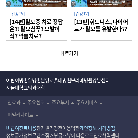
[건강TV]
[건강TV]
[14편]탈모증 치료 정답
[13편]휘트니스, 다이어
은?! 탈모샴푸? 모발이
트가 탈모를 유발한다??
식? 약물치료?
뒤로가기
어린이병원
암병원
분당서울대병원
보라매병원
강남센터
서울대학교의과대학
진료과
주요센터
주요부서
주요서비스
패밀리사이트
비급여진료비용
환자권리장전
이용약관
개인정보 처리방침
정보공개
정보무단수집거부공개
뷰어 다운로드
진료협력센터