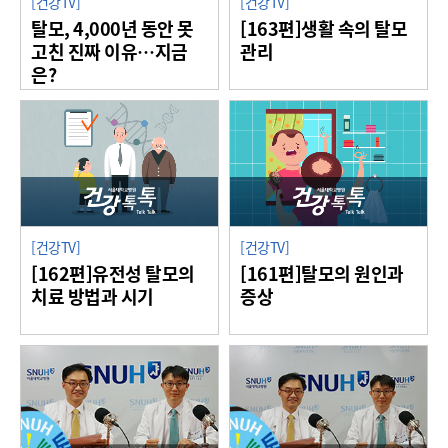
[건강TV]
[건강TV]
탈모, 4,000년 동안 못
[163편]생활 속의 탈모
고친 진짜 이유…지금
관리
은?
[건강TV]
[건강TV]
[162편]유전성 탈모의
[161편]탈모의 원인과
치료 방법과 시기
증상