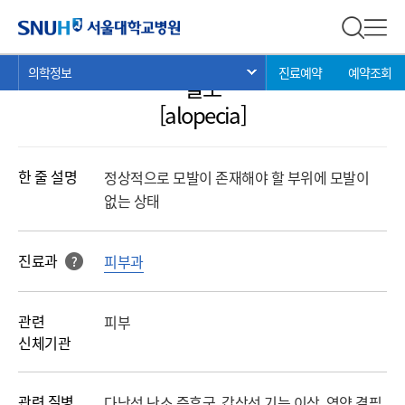
의학정보
서울대학교병원
전체 검
전체
현
>
>
>
의학정보
진료예약
예약조회
서브 메뉴 목록 열기
탈모
재
위
[alopecia]
치:
한 줄 설명
정상적으로 모발이 존재해야 할 부위에 모발이
없는 상태
진료과
피부과
?
해당 과를 클릭 하면진료과로 바로 연결됩니다.
관련
피부
신체기관
관련 질병
다낭성 난소 증후군, 갑상선 기능 이상, 영양 결핍