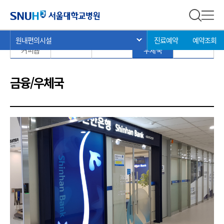
원내 편의시설
서울대학교병원
전체 검
전체
현
>
>
>
원내편의시설
진료예약
예약조회
서브 메뉴 목록 열기
식당 /
매점 / 마트
종교시설
금융 /
기타
재
커피숍
우체국
위
치:
금융/우체국