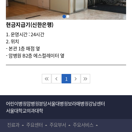
현금지급기(신한은행)
1. 운영시간 : 24시간
2. 위치
- 본관 1층 매점 옆
- 암병원 B2층 에스컬레이터 옆
1
첫 페이지
이전 페이지
다음 페이지
마지막 페이지
어린이병원
암병원
분당서울대병원
보라매병원
강남센터
서울대학교의과대학
진료과
주요센터
주요부서
주요서비스