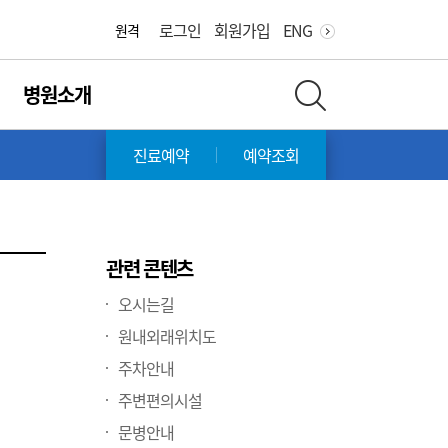
화면 축소
화면 확대
로그인
회원가입
ENG
원격
병원소개
전체 검색 레이어 열기
진료예약
예약조회
관련 콘텐츠
오시는길
원내외래위치도
주차안내
주변편의시설
문병안내