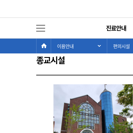
원내 편의시설
진료안내
전체 메뉴 열기
식당 / 커피숍
매점 / 마트
현
>
>
HOME
이용안내
편의시설
주 메뉴 목록 열
재
위
종교시설
치: