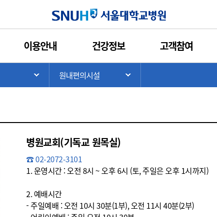
인쇄
관심콘텐츠
URL복사
서울대학교병원
이용안내
건강정보
고객참여
종교시설
금융 / 우체국
기타
>
원내편의시설
기
서브 메뉴 목록 열기
서브 메뉴 목록 열기
병원교회(기독교 원목실)
☎ 02-2072-3101
1. 운영시간 : 오전 8시 ~ 오후 6시 (토, 주일은 오후 1시까지)
2. 예배시간
- 주일예배 : 오전 10시 30분(1부), 오전 11시 40분(2부)