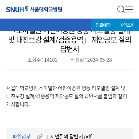
입찰정보
서울대학교병원
전체 검
전체
현
>
진료예약
예약조회
「소아별관·어린이병원 병동 리모델링 설계
재
위
및 내진보강 설계/검증용역」 제안공모 질의
치:
답변서
조회수 : 14161
작성일 : 2024-05-28
서울대학교병원 소아별관·어린이병원 병동 리모델링 설계 및
내진보강 설계/검증용역 제안공모 질의 답변서를 붙임과 같이
게시합니다.
파일첨부
1. 서면질의 답변서.pdf