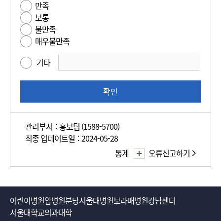
만족
용
도
보통
편
평
불만족
의
가
매우불만족
성
만
기타
족
도
조
확인
사
관리부서 : 홍보팀 (1588-5700)
최종 업데이트일 : 2024-05-28
통계
오류신고하기
어린이병원
암병원
분당서울대병원
보라매병원
강남센터
서울대학교의과대학