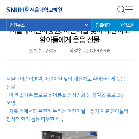
병원뉴스
서울대학교병원
전체 검
전체
현
>
>
>
병원뉴스
진료예약
예약조회
서브 메뉴 목록 열기
서울대어린이병원, 어린이날 맞이 대잔치로
재
위
환아들에게 웃음 선물
치:
조회수 : 2306
작성일 : 2026-05-06
서울대어린이병원, 어린이날 맞이 대잔치로 환아들에게 웃음
선물
- 미션 뽑기존·뽀로로 싱어롱쇼·팬사인회 등 참여형 프로그램
운영
- 치료 속에서도 온전히 누리는 어린이날…장기 치료 환아들의
정서적 환기 돕는 따뜻한 하루