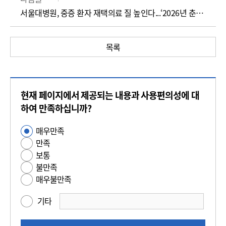
서울대병원, 중증 환자 재택의료 질 높인다...‘2026년 춘계 연수강좌’ 성료
목록
콘
현재 페이지에서 제공되는 내용과 사용편의성에 대
텐
츠
하여 만족하십니까?
만
매우만족
사
족
만족
용
도
보통
편
평
불만족
의
가
매우불만족
성
만
기타
족
도