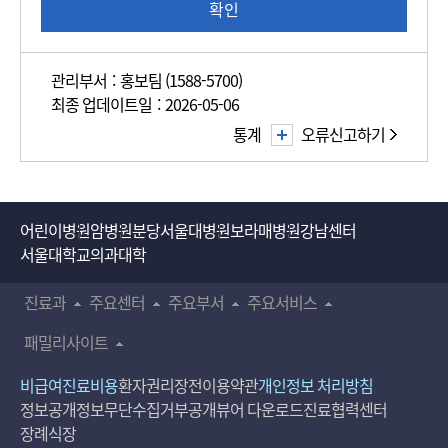
조
확인
사
관리부서 : 홍보팀 (1588-5700)
최종 업데이트일 : 2026-05-06
통계
오류신고하기
어린이병원
암병원
분당서울대병원
보라매병원
강남센터
서울대학교의과대학
진료과
주요센터
주요부서
주요서비스
패밀리사이트
비급여진료비용
환자권리장전
이용약관
개인정보 처리방침
정보공개
정보무단수집거부공개
뷰어 다운로드
진료협력센터
장례식장