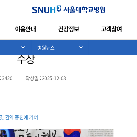
인쇄
관심콘텐츠
URL복사
서울대학교병원
이용안내
건강정보
고객참여
청소년당뇨병교실, 국회의장 공로
>
병원뉴스
기
서브 메뉴 목록 열기
서브 메뉴 목록 열기
수상
 3420
작성일 : 2025-12-08
 및 권익 증진에 기여