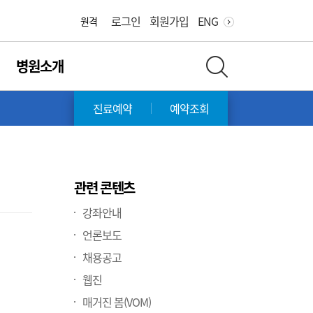
화면 축소
화면 확대
로그인
회원가입
ENG
원격
병원소개
전체 검색 레이어 열기
장
진료예약
예약조회
관련 콘텐츠
강좌안내
언론보도
채용공고
웹진
매거진 봄(VOM)