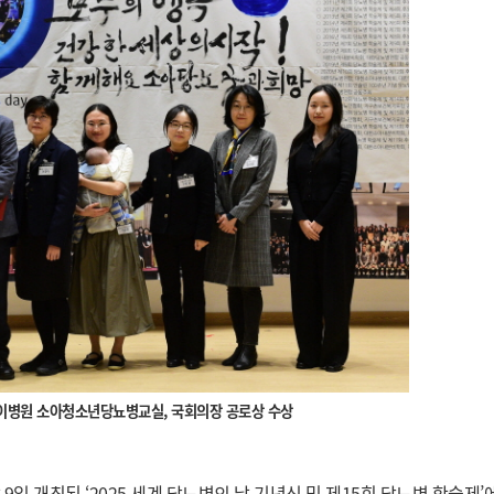
린이병원 소아청소년당뇨병교실, 국회의장 공로상 수상
개최된 ‘2025 세계 당뇨병의 날 기념식 및 제15회 당뇨병 학술제’