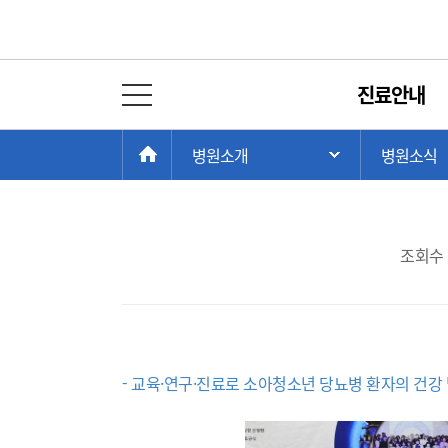
병원뉴스
진료안내
전체 메뉴 열기
서울대어린이병원 소아
현
>
>
HOME
병원소개
병원소식
주 메뉴 목록 열
재
위
치:
조회수 :
- 교육·연구·진료로 소아청소년 당뇨병 환자의 건강