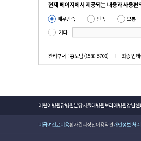
텐
현재 페이지에서 제공되는 내용과 사용편
츠
만
매우만족
만족
보통
사
족
용
기타
도
편
평
의
가
성
관리부서 : 홍보팀 (1588-5700)
최종 업데이
만
족
도
조
사
어린이병원
암병원
분당서울대병원
보라매병원
강남센
비급여진료비용
환자권리장전
이용약관
개인정보 처