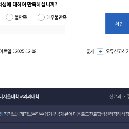
의성에 대하여 만족하십니까?
불만족
매우불만족
확인
트일 : 2025-12-08
오류신고하
통계
터
서울대학교의과대학
진료과
리방침
정보공개
정보무단수집거부공개
뷰어 다운로드
진료협력센터
장례식