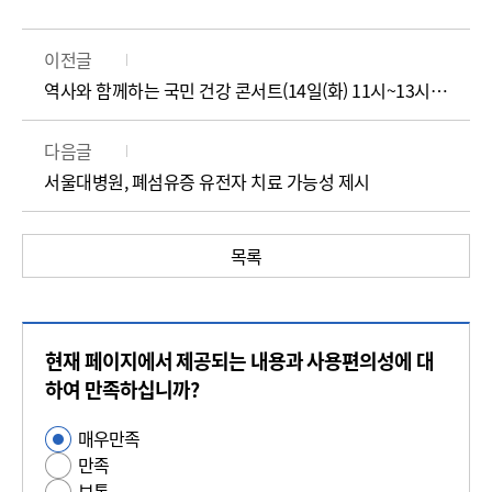
이전글
역사와 함께하는 국민 건강 콘서트(14일(화) 11시~13시15분)
다음글
서울대병원, 폐섬유증 유전자 치료 가능성 제시
목록
콘
현재 페이지에서 제공되는 내용과 사용편의성에 대
텐
츠
하여 만족하십니까?
만
매우만족
사
족
만족
용
도
보통