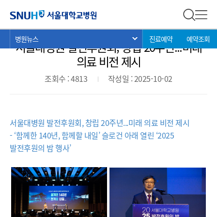
병원뉴스
서울대학교병원
전체 검
전체
현
>
>
>
병원뉴스
진료예약
예약조회
서브 메뉴 목록 열기
서울대병원 발전후원회, 창립 20주년...미래
재
위
의료 비전 제시
치:
조회수 : 4813
작성일 : 2025-10-02
서울대병원 발전후원회, 창립 20주년...미래 의료 비전 제시
- ‘함께한 140년, 함께할 내일’ 슬로건 아래 열린 ‘2025
발전후원의 밤 행사’