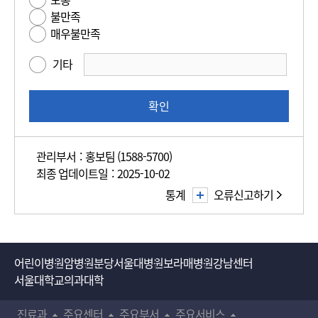
편
평
불만족
의
가
매우불만족
성
만
기타
족
도
조
확인
사
관리부서 : 홍보팀 (1588-5700)
최종 업데이트일 : 2025-10-02
통계
오류신고하기
어린이병원
암병원
분당서울대병원
보라매병원
강남센터
서울대학교의과대학
진료과
주요센터
주요부서
주요서비스